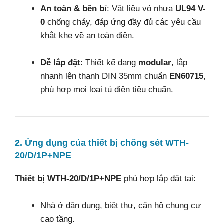
An toàn & bền bỉ
: Vật liệu vỏ nhựa
UL94 V-
0
chống cháy, đáp ứng đầy đủ các yêu cầu
khắt khe về an toàn điện.
Dễ lắp đặt
: Thiết kế dạng
modular
, lắp
nhanh lên thanh DIN 35mm chuẩn
EN60715
,
phù hợp mọi loại tủ điện tiêu chuẩn.
2. Ứng dụng của thiết bị chống sét WTH-
20/D/1P+NPE
Thiết bị WTH-20/D/1P+NPE
phù hợp lắp đặt tại:
Nhà ở dân dụng, biệt thự, căn hộ chung cư
cao tầng.