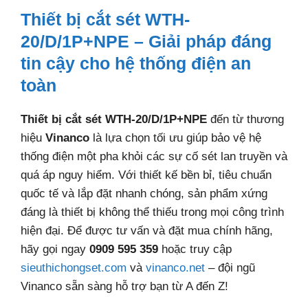
Thiết bị cắt sét WTH-
20/D/1P+NPE – Giải pháp đáng
tin cậy cho hệ thống điện an
toàn
Thiết bị cắt sét WTH-20/D/1P+NPE
đến từ thương
hiệu
Vinanco
là lựa chọn tối ưu giúp bảo vệ hệ
thống điện một pha khỏi các sự cố sét lan truyền và
quá áp nguy hiểm. Với thiết kế bền bỉ, tiêu chuẩn
quốc tế và lắp đặt nhanh chóng, sản phẩm xứng
đáng là thiết bị không thể thiếu trong mọi công trình
hiện đại. Để được tư vấn và đặt mua chính hãng,
hãy gọi ngay
0909 595 359
hoặc truy cập
sieuthichongset.com
và
vinanco.net
– đội ngũ
Vinanco sẵn sàng hỗ trợ bạn từ A đến Z!