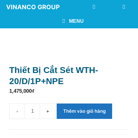
Chuyển
VINANCO GROUP
đến
nội
MENU
dung
Thiết Bị Cắt Sét WTH-
20/D/1P+NPE
1,475,000
₫
Thêm vào giỏ hàng
Thiết
bị
cắt