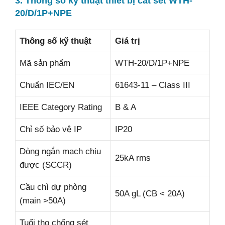
3. Thông số kỹ thuật thiết bị cắt sét WTH-
20/D/1P+NPE
Thông số kỹ thuật
Giá trị
Mã sản phẩm
WTH-20/D/1P+NPE
Chuẩn IEC/EN
61643-11 – Class III
IEEE Category Rating
B & A
Chỉ số bảo vệ IP
IP20
Dòng ngắn mạch chịu
25kA rms
được (SCCR)
Cầu chì dự phòng
50A gL (CB < 20A)
(main >50A)
Tuổi thọ chống sét