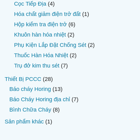
phẩm
sản
4
Cọc Tiếp Địa
4
phẩm
sản
1
Hóa chất giảm điện trở đất
1
phẩm
sản
6
Hộp kiểm tra điện trở
6
phẩm
sản
2
Khuôn hàn hóa nhiệt
2
phẩm
sản
2
Phụ Kiện Lắp Đặt Chống Sét
2
phẩm
sản
2
Thuốc Hàn Hóa Nhiệt
2
phẩm
sản
7
Trụ đở kim thu sét
7
phẩm
sản
28
Thiết Bị PCCC
28
phẩm
sản
13
Báo cháy Horing
13
phẩm
sản
7
Báo Cháy Horing địa chỉ
7
phẩm
sản
8
Bình Chữa Cháy
8
phẩm
sản
1
Sản phẩm khác
1
phẩm
sản
phẩm