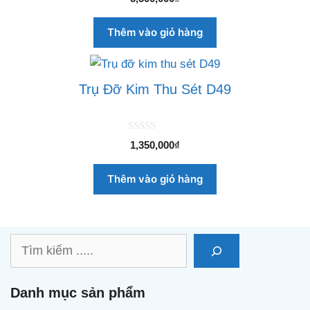
n
g
o
Thêm vào giỏ hàng
à
i
5
Trụ Đỡ Kim Thu Sét D49
0
1,350,000
₫
n
g
o
Thêm vào giỏ hàng
à
i
5
Tìm
kiếm
Danh mục sản phẩm