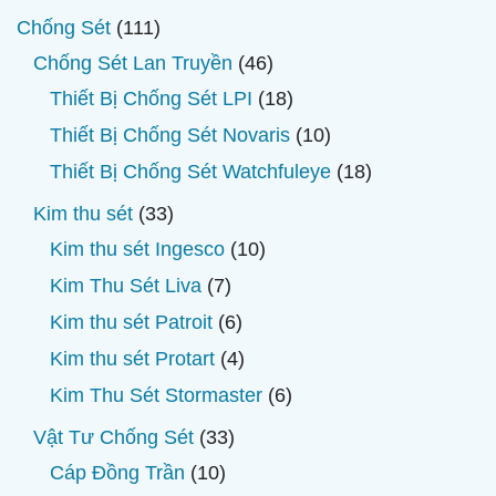
111
Chống Sét
111
sản
46
Chống Sét Lan Truyền
46
phẩm
sản
18
Thiết Bị Chống Sét LPI
18
phẩm
sản
10
Thiết Bị Chống Sét Novaris
10
phẩm
sản
18
Thiết Bị Chống Sét Watchfuleye
18
phẩm
sản
33
Kim thu sét
33
phẩm
sản
10
Kim thu sét Ingesco
10
phẩm
sản
7
Kim Thu Sét Liva
7
phẩm
sản
6
Kim thu sét Patroit
6
phẩm
sản
4
Kim thu sét Protart
4
phẩm
sản
6
Kim Thu Sét Stormaster
6
phẩm
sản
33
Vật Tư Chống Sét
33
phẩm
sản
10
Cáp Đồng Trần
10