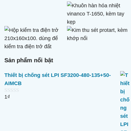
Sản phẩm nổi bật
Thiết bị chống sét LPI SF3200-480-135+50-
AIMCB
1
₫
0
n
g
o
à
i
5