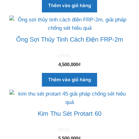
o
Thêm vào giỏ hàng
à
i
5
Ống Sợi Thủy Tinh Cách Điện FRP-2m
0
4,500,000
₫
n
g
o
Thêm vào giỏ hàng
à
i
5
Kim Thu Sét Protart 60
0
5,500,000
₫