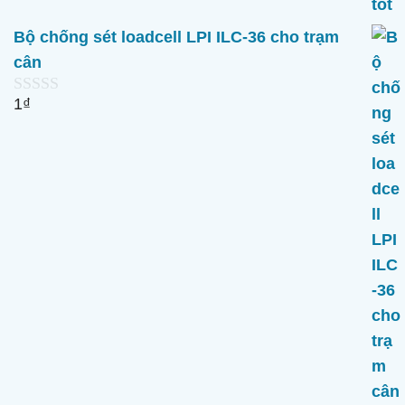
Bộ chống sét loadcell LPI ILC-36 cho trạm
cân
1
₫
0
n
g
o
à
i
5