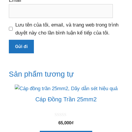
Email
*
Lưu tên của tôi, email, và trang web trong trình
duyệt này cho lần bình luận kế tiếp của tôi.
Sản phẩm tương tự
Cáp Đồng Trần 25mm2
0
65,000
₫
n
g