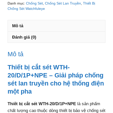
sét
Danh mục:
Chống Sét
,
Chống Sét Lan Truyền
,
Thiết Bị
WTH-
Chống Sét Watchfuleye
20/D/1P+NPE
số
Mô tả
lượng
Đánh giá (0)
Mô tả
Thiết bị cắt sét WTH-
20/D/1P+NPE – Giải pháp chống
sét lan truyền cho hệ thống điện
một pha
Thiết bị cắt sét WTH-20/D/1P+NPE
là sản phẩm
chất lượng cao thuộc dòng thiết bị bảo vệ chống sét