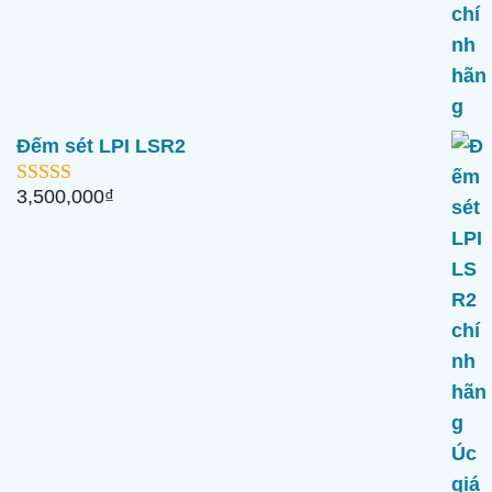
Đếm sét LPI LSR2
3,500,000
₫
5.00
ngoài 5