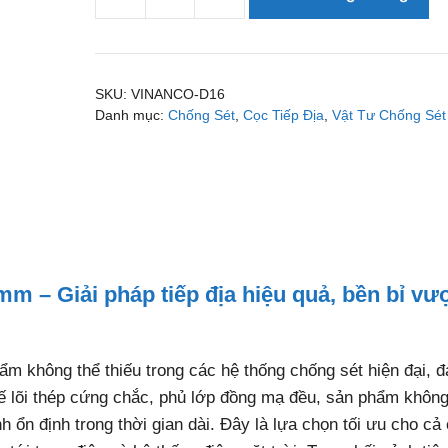
Cọc
tiếp
địa
mạ
SKU:
VINANCO-D16
đồng
Danh mục:
Chống Sét
,
Cọc Tiếp Địa
,
Vật Tư Chống Sét
Vinanco
D16
L2400mm
số
lượng
 – Giải pháp tiếp địa hiệu quả, bền bỉ vượ
ẩm không thể thiếu trong các hệ thống chống sét hiện đại, 
t kế lõi thép cứng chắc, phủ lớp đồng mạ đều, sản phẩm khôn
h ổn định trong thời gian dài. Đây là lựa chọn tối ưu cho cả 