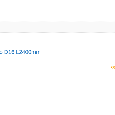
nco D16 L2400mm
5
n