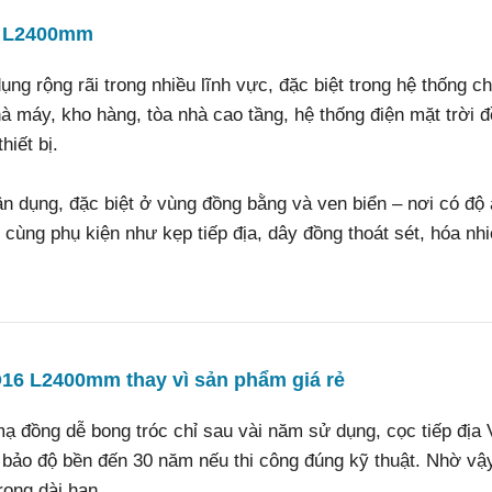
16 L2400mm
 rộng rãi trong nhiều lĩnh vực, đặc biệt trong hệ thống ch
hà máy, kho hàng, tòa nhà cao tầng, hệ thống điện mặt trời 
hiết bị.
ân dụng, đặc biệt ở vùng đồng bằng và ven biển – nơi có độ
ùng phụ kiện như kẹp tiếp địa, dây đồng thoát sét, hóa nhiệ
D16 L2400mm thay vì sản phẩm giá rẻ
 mạ đồng dễ bong tróc chỉ sau vài năm sử dụng, cọc tiếp địa
 bảo độ bền đến 30 năm nếu thi công đúng kỹ thuật. Nhờ vậ
rong dài hạn.