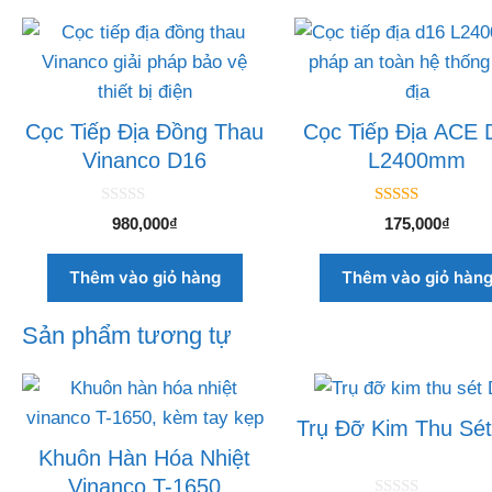
Cọc Tiếp Địa Đồng Thau
Cọc Tiếp Địa ACE 
Vinanco D16
L2400mm
0
5.00
980,000
₫
175,000
₫
n
ngoài 5
g
o
Thêm vào giỏ hàng
Thêm vào giỏ hàn
à
i
5
Sản phẩm tương tự
Trụ Đỡ Kim Thu Sé
Khuôn Hàn Hóa Nhiệt
Vinanco T-1650