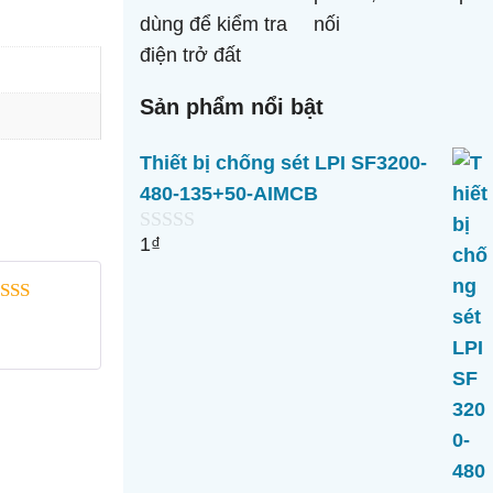
Sản phẩm nổi bật
Thiết bị chống sét LPI SF3200-
480-135+50-AIMCB
1
₫
0
n
g
o
goài 5
à
i
5