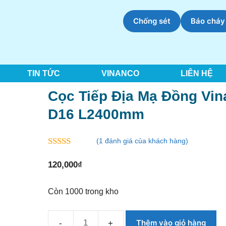
Chống sét
Báo cháy
TIN TỨC
VINANCO
LIÊN HỆ
Cọc Tiếp Địa Mạ Đồng Vi
D16 L2400mm
(
1
đánh giá của khách hàng)
5.00
ngoài 5
120,000
₫
Còn 1000 trong kho
Thêm vào giỏ hàng