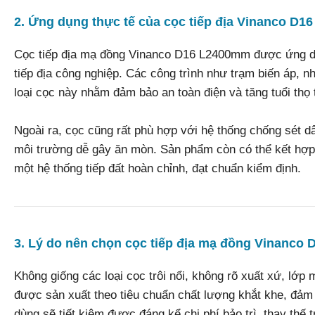
2. Ứng dụng thực tế của cọc tiếp địa Vinanco D
Cọc tiếp địa mạ đồng Vinanco D16 L2400mm được ứng dụng
tiếp địa công nghiệp. Các công trình như trạm biến áp, n
loại cọc này nhằm đảm bảo an toàn điện và tăng tuổi thọ t
Ngoài ra, cọc cũng rất phù hợp với hệ thống chống sét d
môi trường dễ gây ăn mòn. Sản phẩm còn có thể kết hợp c
một hệ thống tiếp đất hoàn chỉnh, đạt chuẩn kiểm định.
3. Lý do nên chọn cọc tiếp địa mạ đồng Vinanco 
Không giống các loại cọc trôi nổi, không rõ xuất xứ, lớp
được sản xuất theo tiêu chuẩn chất lượng khắt khe, đảm
dùng sẽ tiết kiệm được đáng kể chi phí bảo trì, thay thế t