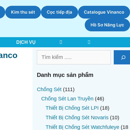
Kim thu sét
Cọc tiếp địa
Catalogue Vinanco
Hồ Sơ Năng Lực
DỊCH VỤ
nanco
Tìm
kiếm
Danh mục sản phẩm
111
Chống Sét
111
sản
46
Chống Sét Lan Truyền
46
phẩm
sản
18
Thiết Bị Chống Sét LPI
18
phẩm
sản
10
Thiết Bị Chống Sét Novaris
10
phẩm
sản
Thiết Bị Chống Sét Watchfuleye
18