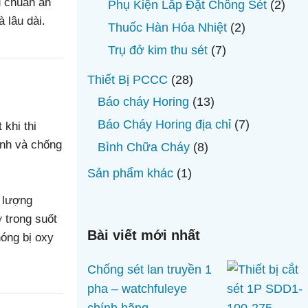
sản
u chuẩn an
2
Phụ Kiện Lắp Đặt Chống Sét
2
phẩm
 lâu dài.
sản
2
Thuốc Hàn Hóa Nhiệt
2
phẩ
sản
7
Trụ đở kim thu sét
7
phẩm
sản
28
Thiết Bị PCCC
28
phẩm
sản
13
Báo cháy Horing
13
phẩm
sản
7
Báo Cháy Horing địa chỉ
7
khi thi
phẩm
sản
ạnh và chống
8
Bình Chữa Cháy
8
phẩm
sản
1
Sản phẩm khác
1
phẩm
sản
 lượng
phẩm
 trong suốt
Bài viết mới nhất
hóng bị oxy
Chống sét lan truyền 1
pha – watchfuleye