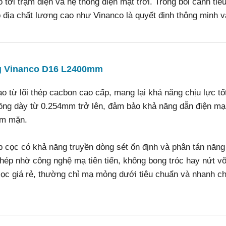
tới trạm điện và hệ thống điện mặt trời. Trong bối cảnh tiê
p địa chất lượng cao như Vinanco là quyết định thông minh và
ồng Vinanco D16 L2400mm
ừ lõi thép cacbon cao cấp, mang lại khả năng chịu lực tốt 
ồng dày từ 0.254mm trở lên, đảm bảo khả năng dẫn điện m
ễm mặn.
cọc có khả năng truyền dòng sét ổn định và phân tán năng
thép nhờ công nghệ mạ tiên tiến, không bong tróc hay nứt vỡ
 cọc giá rẻ, thường chỉ mạ mỏng dưới tiêu chuẩn và nhanh c