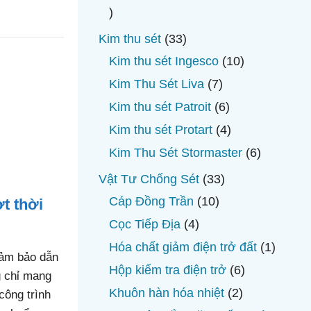
phẩ
18
sản
33
Kim thu sét
33
phẩm
sản
10
Kim thu sét Ingesco
10
phẩm
sản
7
Kim Thu Sét Liva
7
phẩm
sản
6
Kim thu sét Patroit
6
phẩm
sản
4
Kim thu sét Protart
4
phẩm
sản
6
Kim Thu Sét Stormaster
6
phẩm
sản
33
Vật Tư Chống Sét
33
phẩm
sản
10
Cáp Đồng Trần
10
t thời
phẩm
sản
4
Cọc Tiếp Địa
4
phẩm
sản
1
Hóa chất giảm điện trở đất
1
đảm bảo dẫn
phẩm
sản
6
Hộp kiểm tra điện trở
6
g chỉ mang
phẩm
sản
2
Khuôn hàn hóa nhiệt
2
công trình
phẩm