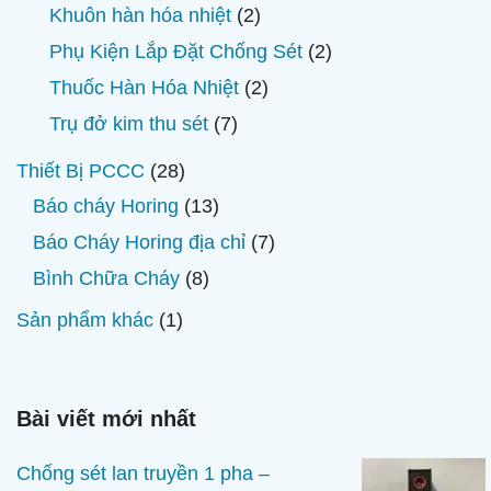
phẩm
sản
2
Khuôn hàn hóa nhiệt
2
phẩm
sản
2
Phụ Kiện Lắp Đặt Chống Sét
2
phẩm
sản
2
Thuốc Hàn Hóa Nhiệt
2
phẩm
sản
7
Trụ đở kim thu sét
7
phẩm
sản
28
Thiết Bị PCCC
28
phẩm
sản
13
Báo cháy Horing
13
phẩm
sản
7
Báo Cháy Horing địa chỉ
7
phẩm
sản
8
Bình Chữa Cháy
8
phẩm
sản
1
Sản phẩm khác
1
phẩm
sản
phẩm
Bài viết mới nhất
Chống sét lan truyền 1 pha –