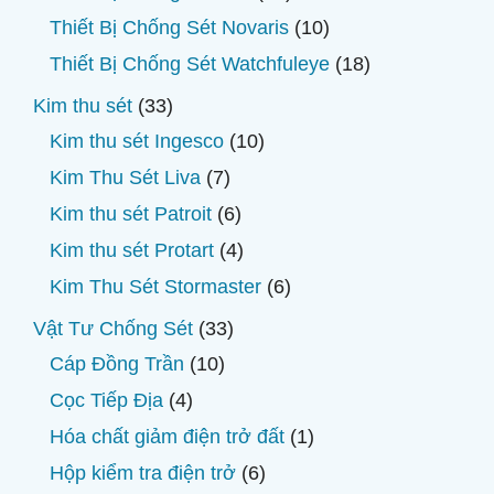
phẩm
sản
10
Thiết Bị Chống Sét Novaris
10
phẩm
sản
18
Thiết Bị Chống Sét Watchfuleye
18
phẩm
sản
33
Kim thu sét
33
phẩm
sản
10
Kim thu sét Ingesco
10
phẩm
sản
7
Kim Thu Sét Liva
7
phẩm
sản
6
Kim thu sét Patroit
6
phẩm
sản
4
Kim thu sét Protart
4
phẩm
sản
6
Kim Thu Sét Stormaster
6
phẩm
sản
33
Vật Tư Chống Sét
33
phẩm
sản
10
Cáp Đồng Trần
10
phẩm
sản
4
Cọc Tiếp Địa
4
phẩm
sản
1
Hóa chất giảm điện trở đất
1
phẩm
sản
6
Hộp kiểm tra điện trở
6