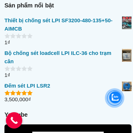
Sản phẩm nổi bật
Thiết bị chống sét LPI SF3200-480-135+50-
AIMCB
1
₫
0
n
Bộ chống sét loadcell LPI ILC-36 cho trạm
g
o
cân
à
i
1
₫
5
0
n
Đếm sét LPI LSR2
g
o
à
3,500,000
₫
5.00
ngoài
i
5
5
Youtube