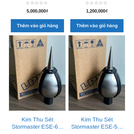
Plus
0
0
5,000,000
₫
1,200,000
₫
n
n
g
g
o
o
Thêm vào giỏ hàng
Thêm vào giỏ hàng
à
à
i
i
5
5
Kim Thu Sét
Kim Thu Sét
Stormaster ESE-60-
Stormaster ESE-50-
SS
SS