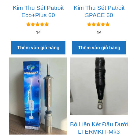
Kim Thu Sét Patroit
Kim Thu Sét Patroit
Eco+Plus 60
SPACE 60
5.00
5.00
1
₫
1
₫
ngoài 5
ngoài 5
Thêm vào giỏ hàng
Thêm vào giỏ hàng
Bộ Liên Kết Đầu Dưới
LTERMKIT-Mk3