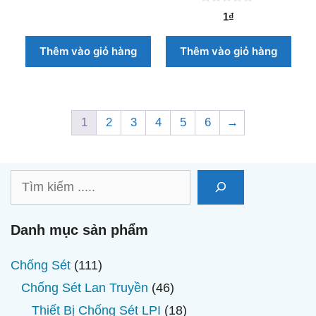
à
0
1
₫
i
n
5
g
o
Thêm vào giỏ hàng
Thêm vào giỏ hàng
à
i
5
1
2
3
4
5
6
→
Tìm
kiếm
Danh mục sản phẩm
111
Chống Sét
111
sản
46
Chống Sét Lan Truyền
46
phẩm
sản
18
Thiết Bị Chống Sét LPI
18