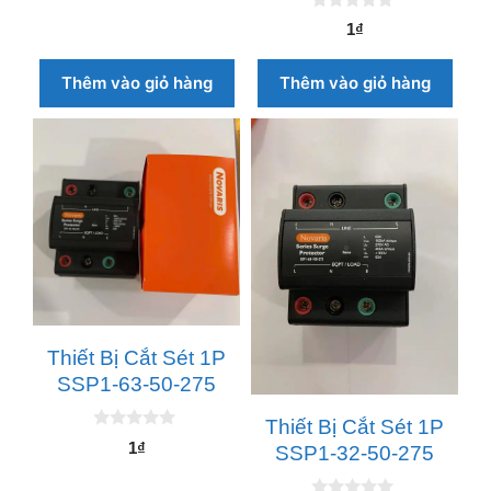
à
0
1
₫
i
n
5
g
o
Thêm vào giỏ hàng
Thêm vào giỏ hàng
à
i
5
Thiết Bị Cắt Sét 1P
SSP1-63-50-275
Thiết Bị Cắt Sét 1P
0
1
₫
SSP1-32-50-275
n
g
o