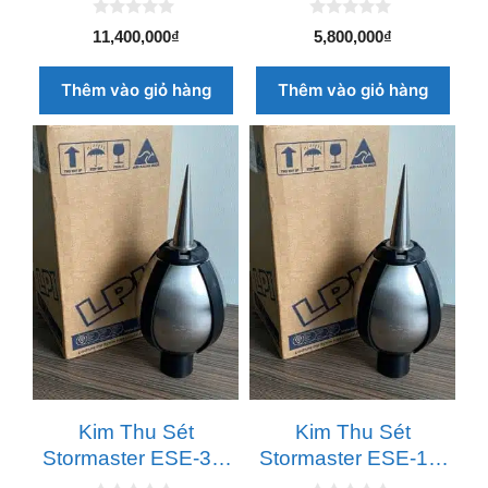
0
0
11,400,000
₫
5,800,000
₫
n
n
g
g
o
o
Thêm vào giỏ hàng
Thêm vào giỏ hàng
à
à
i
i
5
5
Kim Thu Sét
Kim Thu Sét
Stormaster ESE-30-
Stormaster ESE-15-
SS
SS