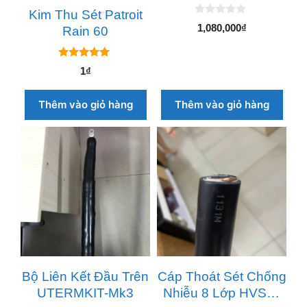
Kim Thu Sét Patroit
0
1,080,000
₫
Rain 60
n
g
o
à
5.00
1
₫
i
ngoài 5
5
Thêm vào giỏ hàng
Thêm vào giỏ hàng
Bộ Liên Kết Đầu Trên
Cáp Thoát Sét Chống
UTERMKIT-Mk3
Nhiễu 8 Lớp HVSC-