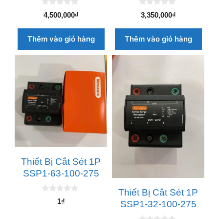
0
0
4,500,000
₫
3,350,000
₫
n
n
g
g
o
o
Thêm vào giỏ hàng
Thêm vào giỏ hàng
à
à
i
i
5
5
Thiết Bị Cắt Sét 1P
SSP1-63-100-275
Thiết Bị Cắt Sét 1P
0
1
₫
SSP1-32-100-275
n
g
o