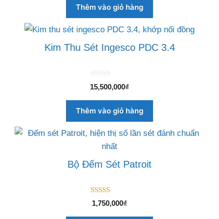
o
Thêm vào giỏ hàng
à
i
5
Kim Thu Sét Ingesco PDC 3.4
0
15,500,000
₫
n
g
o
Thêm vào giỏ hàng
à
i
5
Bộ Đếm Sét Patroit
5.00
1,750,000
₫
ngoài 5