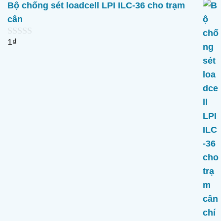
Bộ chống sét loadcell LPI ILC-36 cho trạm
cân
1
₫
0
n
g
o
à
i
5