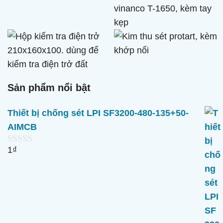
Sản phẩm nổi bật
Thiết bị chống sét LPI SF3200-480-135+50-
AIMCB
1
₫
0
n
g
o
à
i
5