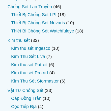
sản
46
Chống Sét Lan Truyền
46
phẩm
sản
18
Thiết Bị Chống Sét LPI
18
phẩm
sản
10
Thiết Bị Chống Sét Novaris
10
phẩm
sản
18
Thiết Bị Chống Sét Watchfuleye
18
phẩm
sản
33
Kim thu sét
33
phẩm
sản
10
Kim thu sét Ingesco
10
phẩm
sản
7
Kim Thu Sét Liva
7
phẩm
sản
6
Kim thu sét Patroit
6
phẩm
sản
4
Kim thu sét Protart
4
phẩm
sản
6
Kim Thu Sét Stormaster
6
phẩm
sản
33
Vật Tư Chống Sét
33
phẩm
sản
10
Cáp Đồng Trần
10
phẩm
sản
4
Cọc Tiếp Địa
4