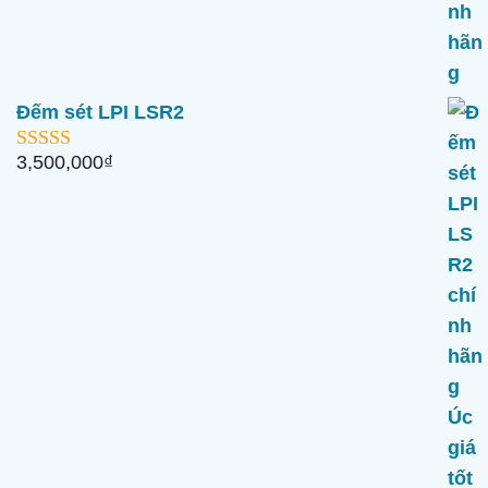
Đếm sét LPI LSR2
3,500,000
₫
5.00
ngoài 5