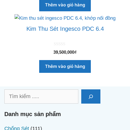
Thêm vào giỏ hàng
Kim Thu Sét Ingesco PDC 6.4
0
39,500,000
₫
n
g
o
Thêm vào giỏ hàng
à
i
5
Tìm
kiếm
Danh mục sản phẩm
111
Chống Sét
111