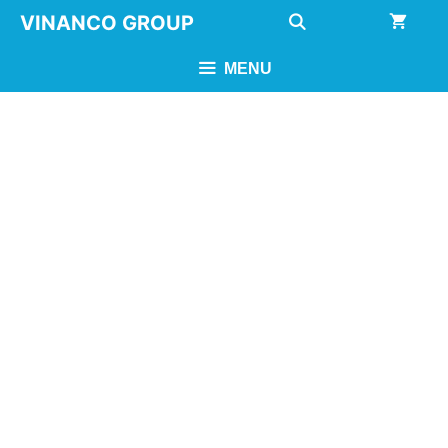
Chuyển
VINANCO GROUP
đến
nội
MENU
dung