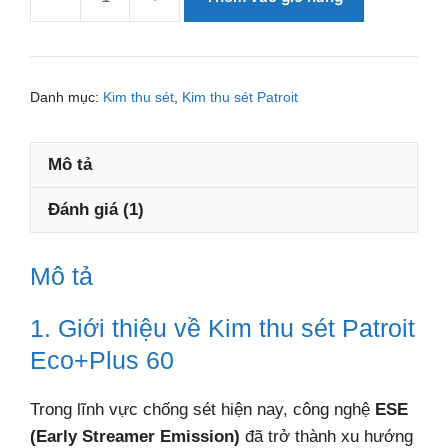
Kim
thu
sét
Patroit
Danh mục:
Kim thu sét
,
Kim thu sét Patroit
Eco+Plus
60
Mô tả
số
lượng
Đánh giá (1)
Mô tả
1. Giới thiệu về Kim thu sét Patroit
Eco+Plus 60
Trong lĩnh vực chống sét hiện nay, công nghệ
ESE
(Early Streamer Emission)
đã trở thành xu hướng