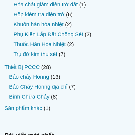
phẩm
sản
1
Hóa chất giảm điện trở đất
1
phẩm
sản
6
Hộp kiểm tra điện trở
6
phẩm
sản
2
Khuôn hàn hóa nhiệt
2
phẩm
sản
2
Phụ Kiện Lắp Đặt Chống Sét
2
phẩm
sản
2
Thuốc Hàn Hóa Nhiệt
2
phẩm
sản
7
Trụ đở kim thu sét
7
phẩm
sản
28
Thiết Bị PCCC
28
phẩm
sản
13
Báo cháy Horing
13
phẩm
sản
7
Báo Cháy Horing địa chỉ
7
phẩm
sản
8
Bình Chữa Cháy
8
phẩm
sản
1
Sản phẩm khác
1
phẩm
sản
phẩm