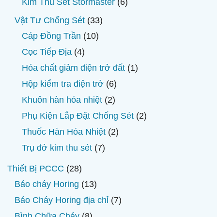
6
Kim Thu Sét Stormaster
6
phẩm
sản
33
Vật Tư Chống Sét
33
phẩm
sản
10
Cáp Đồng Trần
10
phẩm
sản
4
Cọc Tiếp Địa
4
phẩm
sản
1
Hóa chất giảm điện trở đất
1
phẩm
sản
6
Hộp kiểm tra điện trở
6
phẩm
sản
2
Khuôn hàn hóa nhiệt
2
phẩm
sản
2
Phụ Kiện Lắp Đặt Chống Sét
2
phẩm
sản
2
Thuốc Hàn Hóa Nhiệt
2
phẩm
sản
7
Trụ đở kim thu sét
7
phẩm
sản
28
Thiết Bị PCCC
28
phẩm
sản
13
Báo cháy Horing
13
phẩm
sản
7
Báo Cháy Horing địa chỉ
7
phẩm
sản
8
Bình Chữa Cháy
8