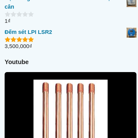
o
cân
à
i
1
₫
5
0
n
Đếm sét LPI LSR2
g
o
à
3,500,000
₫
5.00
ngoài
i
5
5
Youtube