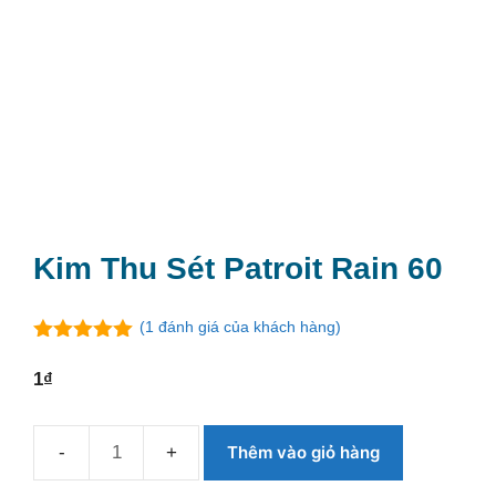
Kim Thu Sét Patroit Rain 60
(
1
đánh giá của khách hàng)
5.00
ngoài
5
1
₫
Thêm vào giỏ hàng
Kim
thu