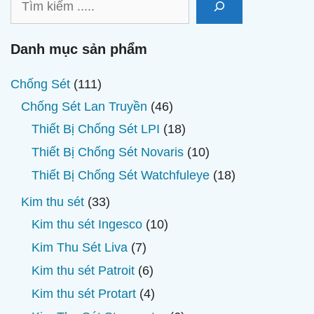
kiếm
Danh mục sản phẩm
111
Chống Sét
111
sản
46
Chống Sét Lan Truyền
46
phẩm
sản
18
Thiết Bị Chống Sét LPI
18
phẩm
sản
10
Thiết Bị Chống Sét Novaris
10
phẩm
sản
18
Thiết Bị Chống Sét Watchfuleye
18
phẩm
sản
33
Kim thu sét
33
phẩm
sản
10
Kim thu sét Ingesco
10
phẩm
sản
7
Kim Thu Sét Liva
7
phẩm
sản
6
Kim thu sét Patroit
6
phẩm
sản
4
Kim thu sét Protart
4
phẩm
sản