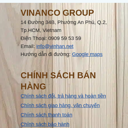
VINANCO GROUP
14 Đường 34B, Phường An Phú, Q.2,
Tp.HCM, Vietnam
Điện Thoại: 0909 59 53 59
Email:
info@vinhan.net
Hướng dẫn đi đường:
Google maps
CHÍNH SÁCH BÁN
HÀNG
Chính sách đổi, trả hàng và hoàn tiền
Chính sách giao hàng, vận chuyển
Chính sách thanh toán
Chính sách bảo hành