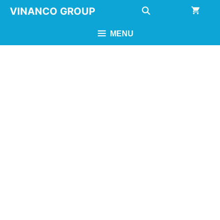
Chuyển
VINANCO GROUP
đến
nội
MENU
dung