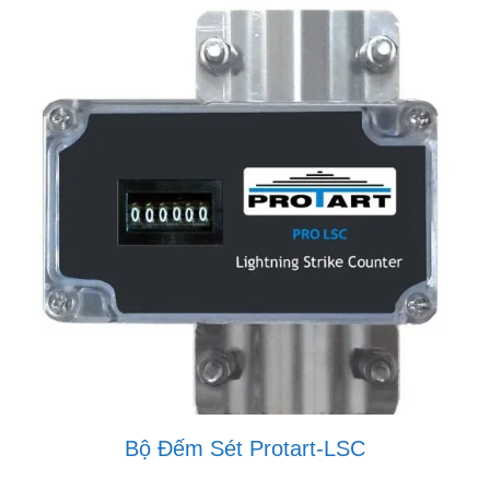
Bộ Đếm Sét Protart-LSC