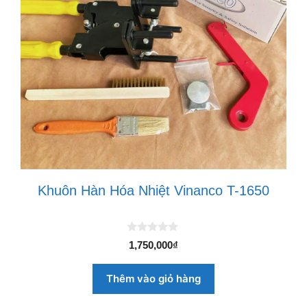
Khuôn Hàn Hóa Nhiệt Vinanco T-1650
0
1,750,000
₫
n
g
o
Thêm vào giỏ hàng
à
i
5