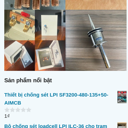
Sản phẩm nổi bật
Thiết bị chống sét LPI SF3200-480-135+50-
AIMCB
1
₫
0
n
Bộ chống sét loadcell LPI ILC-36 cho trạm
g