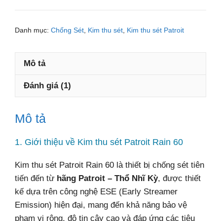
sét
Patroit
Danh mục:
Chống Sét
,
Kim thu sét
,
Kim thu sét Patroit
Rain
60
Mô tả
số
lượng
Đánh giá (1)
Mô tả
1. Giới thiệu về Kim thu sét Patroit Rain 60
Kim thu sét Patroit Rain 60 là thiết bị chống sét tiên
tiến đến từ
hãng Patroit – Thổ Nhĩ Kỳ
, được thiết
kế dựa trên công nghệ ESE (Early Streamer
Emission) hiện đại, mang đến khả năng bảo vệ
phạm vi rộng, độ tin cậy cao và đáp ứng các tiêu