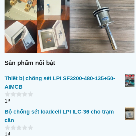
Sản phẩm nổi bật
Thiết bị chống sét LPI SF3200-480-135+50-
AIMCB
1
₫
0
n
Bộ chống sét loadcell LPI ILC-36 cho trạm
g
o
cân
à
i
1
₫
5
0