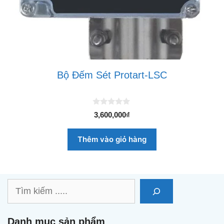
Bộ Đếm Sét Protart-LSC
0
3,600,000
₫
n
g
o
Thêm vào giỏ hàng
à
i
5
Tìm
kiếm
Danh mục sản phẩm