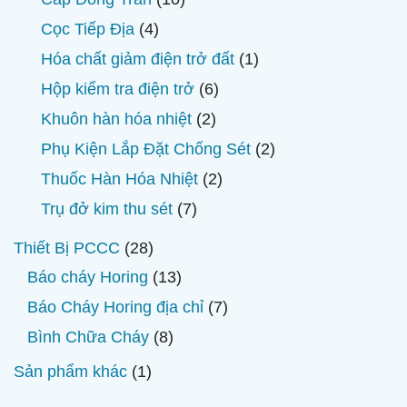
phẩm
sản
4
Cọc Tiếp Địa
4
phẩm
sản
1
Hóa chất giảm điện trở đất
1
phẩm
sản
6
Hộp kiểm tra điện trở
6
phẩm
sản
2
Khuôn hàn hóa nhiệt
2
phẩm
sản
2
Phụ Kiện Lắp Đặt Chống Sét
2
phẩm
sản
2
Thuốc Hàn Hóa Nhiệt
2
phẩm
sản
7
Trụ đở kim thu sét
7
phẩm
sản
28
Thiết Bị PCCC
28
phẩm
sản
13
Báo cháy Horing
13
phẩm
sản
7
Báo Cháy Horing địa chỉ
7
phẩm
sản
8
Bình Chữa Cháy
8
phẩm
sản
1
Sản phẩm khác
1
phẩm
sản