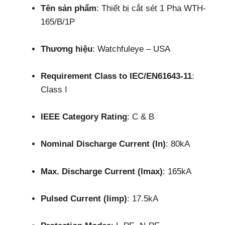
Tên sản phẩm
: Thiết bị cắt sét 1 Pha WTH-
165/B/1P
Thương hiệu
: Watchfuleye – USA
Requirement Class to IEC/EN61643-11
:
Class I
IEEE Category Rating
: C & B
Nominal Discharge Current (In)
: 80kA
Max. Discharge Current (Imax)
: 165kA
Pulsed Current (Iimp)
: 17.5kA