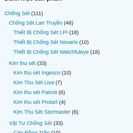
111
Chống Sét
111
sản
46
Chống Sét Lan Truyền
46
phẩm
sản
18
Thiết Bị Chống Sét LPI
18
phẩm
sản
10
Thiết Bị Chống Sét Novaris
10
phẩm
sản
18
Thiết Bị Chống Sét Watchfuleye
18
phẩm
sản
33
Kim thu sét
33
phẩm
sản
10
Kim thu sét Ingesco
10
phẩm
sản
7
Kim Thu Sét Liva
7
phẩm
sản
6
Kim thu sét Patroit
6
phẩm
sản
4
Kim thu sét Protart
4
phẩm
sản
6
Kim Thu Sét Stormaster
6
phẩm
sản
33
Vật Tư Chống Sét
33
phẩm
sản
10
Cáp Đồng Trần
10