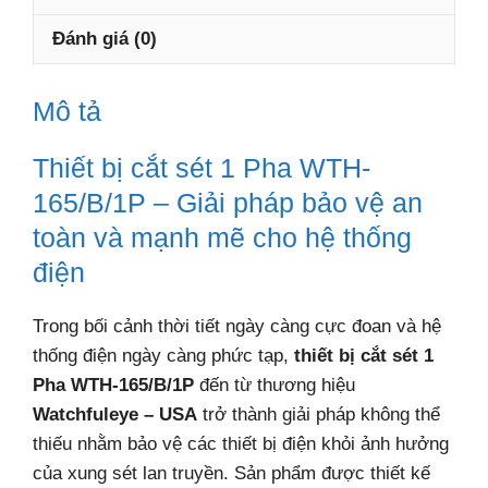
165/B/1P
số
Đánh giá (0)
lượng
Mô tả
Thiết bị cắt sét 1 Pha WTH-
165/B/1P – Giải pháp bảo vệ an
toàn và mạnh mẽ cho hệ thống
điện
Trong bối cảnh thời tiết ngày càng cực đoan và hệ
thống điện ngày càng phức tạp,
thiết bị cắt sét 1
Pha WTH-165/B/1P
đến từ thương hiệu
Watchfuleye – USA
trở thành giải pháp không thể
thiếu nhằm bảo vệ các thiết bị điện khỏi ảnh hưởng
của xung sét lan truyền. Sản phẩm được thiết kế