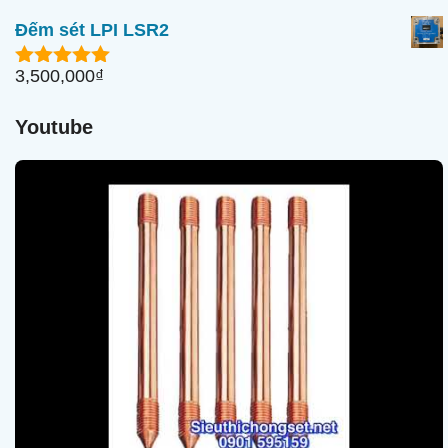
n
Đếm sét LPI LSR2
g
o
à
3,500,000
₫
5.00
ngoài
i
5
5
Youtube