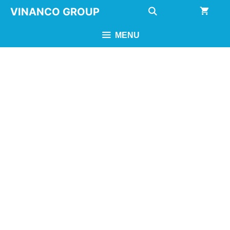
Chuyển
VINANCO GROUP
đến
nội
MENU
dung