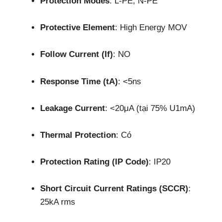
Protection Modes
: L-PE, N-PE
Protective Element
: High Energy MOV
Follow Current (If)
: NO
Response Time (tA)
: <5ns
Leakage Current
: <20μA (tại 75% U1mA)
Thermal Protection
: Có
Protection Rating (IP Code)
: IP20
Short Circuit Current Ratings (SCCR)
:
25kA rms