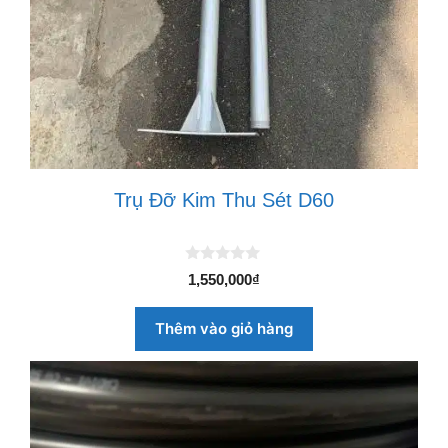
Trụ Đỡ Kim Thu Sét D60
0
1,550,000
₫
n
g
o
Thêm vào giỏ hàng
à
i
5