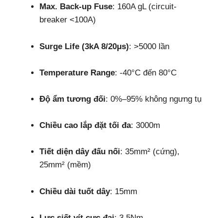
Max. Back-up Fuse
: 160A gL (circuit-
breaker <100A)
Surge Life (3kA 8/20μs)
: >5000 lần
Temperature Range
: -40°C đến 80°C
Độ ẩm tương đối
: 0%–95% không ngưng tụ
Chiều cao lắp đặt tối đa
: 3000m
Tiết diện dây đấu nối
: 35mm² (cứng),
25mm² (mềm)
Chiều dài tuốt dây
: 15mm
Lực siết vít cực đại
: 3.5Nm