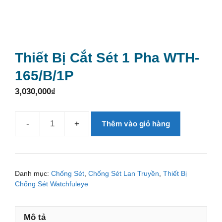
Thiết Bị Cắt Sét 1 Pha WTH-
165/B/1P
3,030,000
₫
Thêm vào giỏ hàng
Thiết
bị
cắt
sét
Danh mục:
Chống Sét
,
Chống Sét Lan Truyền
,
Thiết Bị
1
Chống Sét Watchfuleye
Pha
WTH-
Mô tả