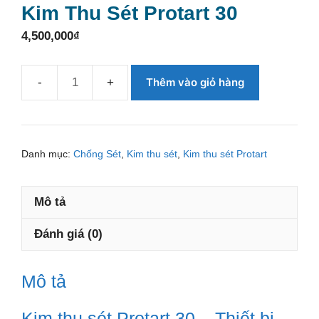
Kim Thu Sét Protart 30
4,500,000
₫
Thêm vào giỏ hàng
Kim
thu
sét
Protart
Danh mục:
Chống Sét
,
Kim thu sét
,
Kim thu sét Protart
30
số
Mô tả
lượng
Đánh giá (0)
Mô tả
Kim thu sét Protart 30 – Thiết bị