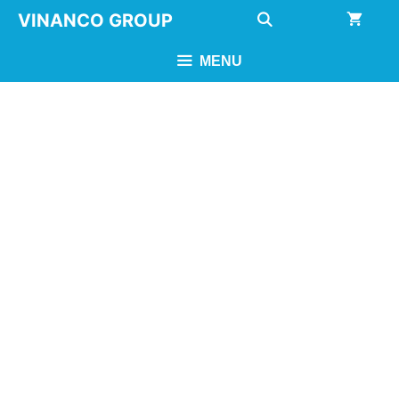
Chuyển
VINANCO GROUP
đến
nội
MENU
dung