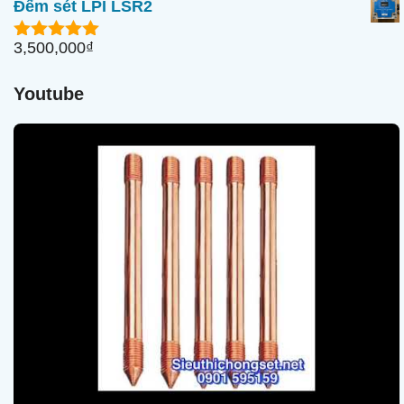
Đếm sét LPI LSR2
g
o
à
3,500,000
₫
5.00
ngoài
i
5
5
Youtube