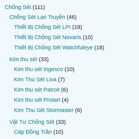
111
Chống Sét
111
sản
46
Chống Sét Lan Truyền
46
phẩm
sản
18
Thiết Bị Chống Sét LPI
18
phẩm
sản
10
Thiết Bị Chống Sét Novaris
10
phẩm
sản
18
Thiết Bị Chống Sét Watchfuleye
18
phẩm
sản
33
Kim thu sét
33
phẩm
sản
10
Kim thu sét Ingesco
10
phẩm
sản
7
Kim Thu Sét Liva
7
phẩm
sản
6
Kim thu sét Patroit
6
phẩm
sản
4
Kim thu sét Protart
4
phẩm
sản
6
Kim Thu Sét Stormaster
6
phẩm
sản
33
Vật Tư Chống Sét
33
phẩm
sản
10
Cáp Đồng Trần
10
phẩm