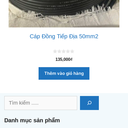
Cáp Đồng Tiếp Địa 50mm2
0
135,000
₫
n
g
o
Thêm vào giỏ hàng
à
i
5
Tìm
kiếm
Danh mục sản phẩm