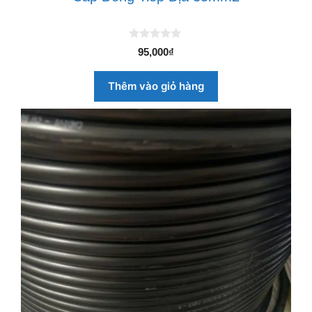
0
95,000
₫
n
g
o
Thêm vào giỏ hàng
à
i
5