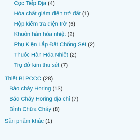
sản
4
Cọc Tiếp Địa
4
phẩm
sản
1
Hóa chất giảm điện trở đất
1
phẩm
sản
6
Hộp kiểm tra điện trở
6
phẩm
sản
2
Khuôn hàn hóa nhiệt
2
phẩm
sản
2
Phụ Kiện Lắp Đặt Chống Sét
2
phẩm
sản
2
Thuốc Hàn Hóa Nhiệt
2
phẩm
sản
7
Trụ đở kim thu sét
7
phẩm
sản
28
Thiết Bị PCCC
28
phẩm
sản
13
Báo cháy Horing
13
phẩm
sản
7
Báo Cháy Horing địa chỉ
7
phẩm
sản
8
Bình Chữa Cháy
8
phẩm
sản
1
Sản phẩm khác
1
phẩm
sản
phẩm