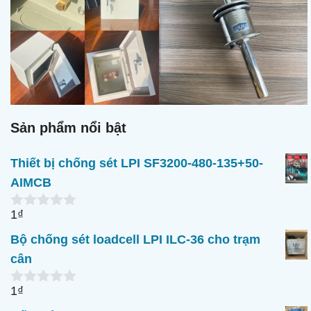
Sản phẩm nổi bật
Thiết bị chống sét LPI SF3200-480-135+50-
AIMCB
1
₫
0
n
Bộ chống sét loadcell LPI ILC-36 cho trạm
g
o
cân
à
i
1
₫
5
0
n