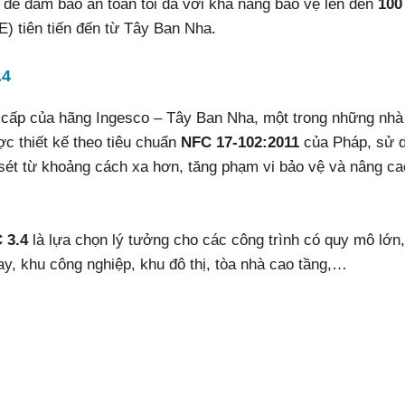
ế để đảm bảo an toàn tối đa với khả năng bảo vệ lên đến
100
) tiên tiến đến từ Tây Ban Nha.
.4
cấp của hãng Ingesco – Tây Ban Nha, một trong những nhà
ợc thiết kế theo tiêu chuẩn
NFC 17-102:2011
của Pháp, sử 
sét từ khoảng cách xa hơn, tăng phạm vi bảo vệ và nâng ca
 3.4
là lựa chọn lý tưởng cho các công trình có quy mô lớn
y, khu công nghiệp, khu đô thị, tòa nhà cao tầng,…