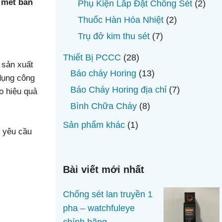
sản
 mét bán
2
Phụ Kiện Lắp Đặt Chống Sét
2
phẩm
sản
2
Thuốc Hàn Hóa Nhiệt
2
phẩ
sản
7
Trụ đở kim thu sét
7
phẩm
sản
28
Thiết Bị PCCC
28
phẩm
 sản xuất
sản
13
Báo cháy Horing
13
dụng công
phẩm
sản
7
Báo Cháy Horing địa chỉ
7
o hiệu quả
phẩm
sản
8
Bình Chữa Cháy
8
phẩm
sản
1
Sản phẩm khác
1
, yêu cầu
phẩm
sản
phẩm
Bài viết mới nhất
Chống sét lan truyền 1
pha – watchfuleye