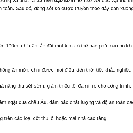
rường và phát ra
tia tiên đạo sớm
hơn so với các vật thể kh
n toàn. Sau đó, dòng sét sẽ được truyền theo dây dẫn xuốn
đến 100m, chỉ cần lắp đặt một kim có thể bao phủ toàn bộ kh
chống ăn mòn, chịu được mọi điều kiện thời tiết khắc nghiệt.
 năng thu sét sớm, giảm thiểu tối đa rủi ro cho công trình.
iêm ngặt của châu Âu, đảm bảo chất lượng và độ an toàn ca
ng trên các loại cột thu lôi hoặc mái nhà cao tầng.