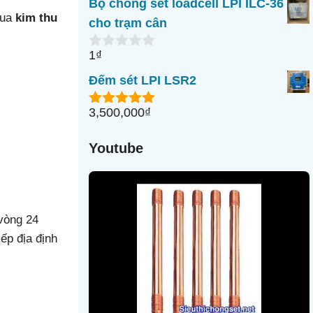
Bộ chống sét loadcell LPI ILC-36
g
mua
kim thu
o
cho trạm cân
à
i
1
₫
5
0
n
Đếm sét LPI LSR2
g
o
à
3,500,000
₫
5.00
ngoài
i
5
5
Youtube
 vòng 24
iếp địa định