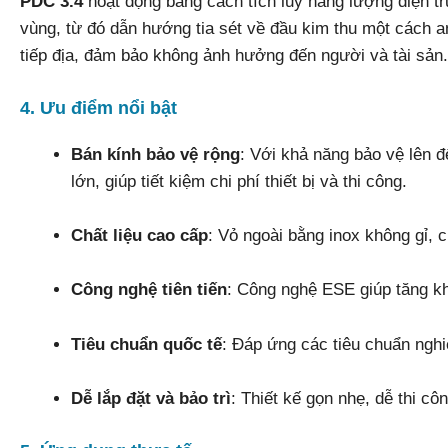
PDC 3.4
hoạt động bằng cách tích lũy năng lượng điện t
vùng, từ đó dẫn hướng tia sét về đầu kim thu một cách a
tiếp địa, đảm bảo không ảnh hưởng đến người và tài sản.
4. Ưu điểm nổi bật
Bán kính bảo vệ rộng
: Với khả năng bảo vệ lên 
lớn, giúp tiết kiệm chi phí thiết bị và thi công.
Chất liệu cao cấp
: Vỏ ngoài bằng inox không gỉ, 
Công nghệ tiên tiến
: Công nghệ ESE giúp tăng khả
Tiêu chuẩn quốc tế
: Đáp ứng các tiêu chuẩn ngh
Dễ lắp đặt và bảo trì
: Thiết kế gọn nhẹ, dễ thi cô