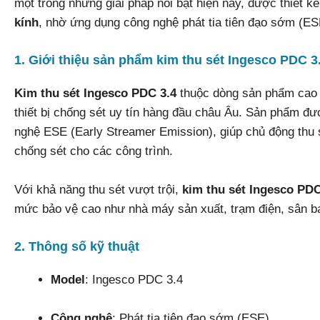
một trong những giải pháp nổi bật hiện nay, được thiết k
kính
, nhờ ứng dụng công nghệ phát tia tiên đạo sớm (ESE
1. Giới thiệu sản phẩm kim thu sét Ingesco PDC 3
Kim thu sét Ingesco PDC 3.4
thuộc dòng sản phẩm cao 
thiết bị chống sét uy tín hàng đầu châu Âu. Sản phẩm đư
nghệ ESE (Early Streamer Emission), giúp chủ động thu 
chống sét cho các công trình.
Với khả năng thu sét vượt trội,
kim thu sét Ingesco PDC
mức bảo vệ cao như nhà máy sản xuất, trạm điện, sân ba
2. Thông số kỹ thuật
Model
: Ingesco PDC 3.4
Công nghệ
: Phát tia tiên đạo sớm (ESE)