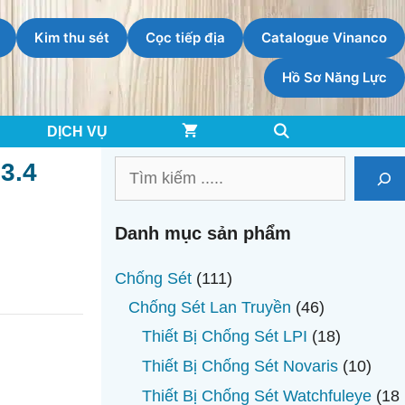
Kim thu sét
Cọc tiếp địa
Catalogue Vinanco
Hồ Sơ Năng Lực
DỊCH VỤ
3.4
Tìm
kiếm
Danh mục sản phẩm
111
Chống Sét
111
sản
46
Chống Sét Lan Truyền
46
phẩm
sản
18
Thiết Bị Chống Sét LPI
18
phẩm
sản
10
Thiết Bị Chống Sét Novaris
10
phẩm
sản
Thiết Bị Chống Sét Watchfuleye
18