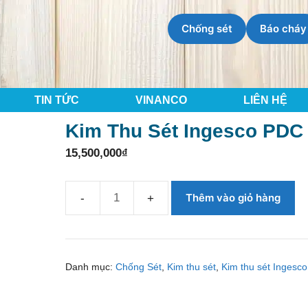
Chống sét
Báo cháy
TIN TỨC
VINANCO
LIÊN HỆ
Kim Thu Sét Ingesco PDC 
15,500,000
₫
Thêm vào giỏ hàng
Kim
thu
sét
Ingesco
Danh mục:
Chống Sét
,
Kim thu sét
,
Kim thu sét Ingesco
PDC
3.4