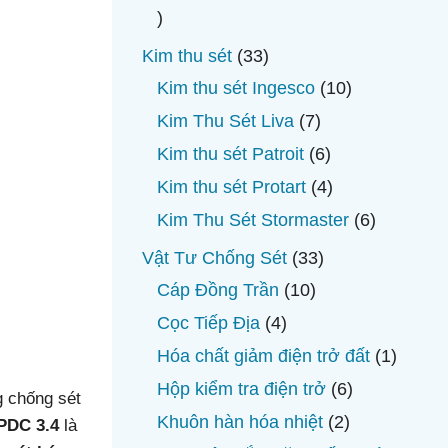
phẩ
18
sản
33
Kim thu sét
33
phẩm
sản
10
Kim thu sét Ingesco
10
phẩm
sản
7
Kim Thu Sét Liva
7
phẩm
sản
6
Kim thu sét Patroit
6
phẩm
sản
4
Kim thu sét Protart
4
phẩm
sản
6
Kim Thu Sét Stormaster
6
phẩm
sản
33
Vật Tư Chống Sét
33
phẩm
sản
10
Cáp Đồng Trần
10
phẩm
sản
4
Cọc Tiếp Địa
4
phẩm
sản
1
Hóa chất giảm điện trở đất
1
phẩm
sản
6
Hộp kiểm tra điện trở
6
g chống sét
phẩm
sản
2
Khuôn hàn hóa nhiệt
2
 PDC 3.4
là
phẩm