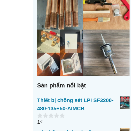
Sản phẩm nổi bật
Thiết bị chống sét LPI SF3200-
480-135+50-AIMCB
1
₫
0
n