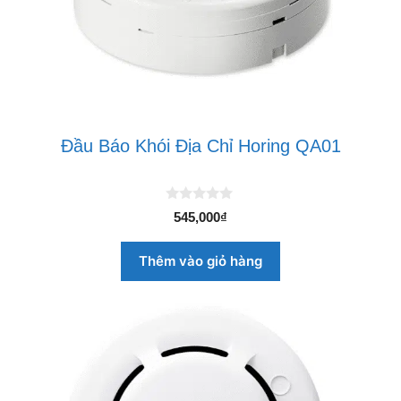
Đầu Báo Khói Địa Chỉ Horing QA01
0
545,000
₫
n
g
o
Thêm vào giỏ hàng
à
i
5