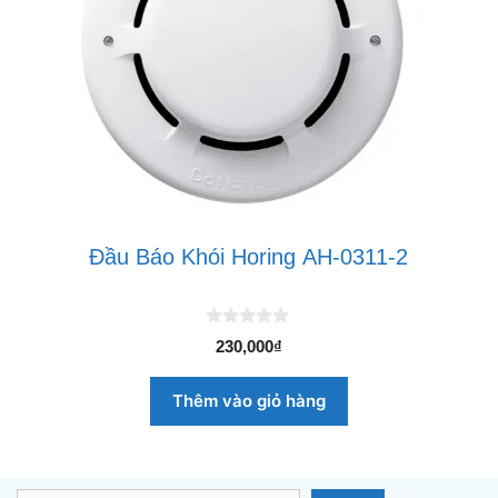
Đầu Báo Khói Horing AH-0311-2
0
230,000
₫
n
g
o
Thêm vào giỏ hàng
à
i
5