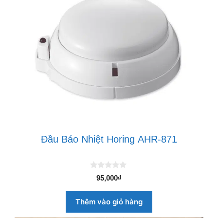
Đầu Báo Nhiệt Horing AHR-871
0
95,000
₫
n
g
o
Thêm vào giỏ hàng
à
i
5