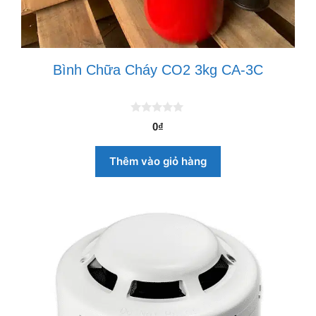
Bình Chữa Cháy CO2 3kg CA-3C
0
0
₫
n
g
o
Thêm vào giỏ hàng
à
i
5