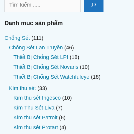
Tìm
kiếm
Danh mục sản phẩm
111
Chống Sét
111
sản
46
Chống Sét Lan Truyền
46
phẩm
sản
18
Thiết Bị Chống Sét LPI
18
phẩm
sản
10
Thiết Bị Chống Sét Novaris
10
phẩm
sản
18
Thiết Bị Chống Sét Watchfuleye
18
phẩm
sản
33
Kim thu sét
33
phẩm
sản
10
Kim thu sét Ingesco
10
phẩm
sản
7
Kim Thu Sét Liva
7
phẩm
sản
6
Kim thu sét Patroit
6
phẩm
sản
4
Kim thu sét Protart
4
phẩm