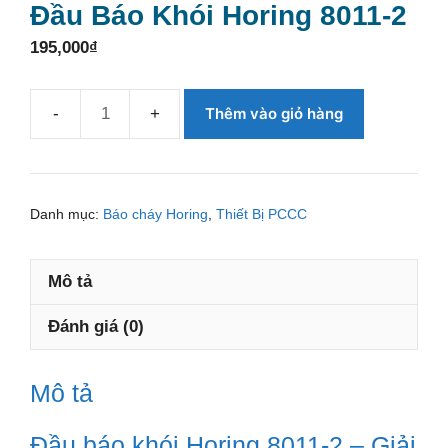
Đầu Báo Khói Horing 8011-2
195,000
₫
Thêm vào giỏ hàng
Đầu
báo
khói
Horing
Danh mục:
Báo cháy Horing
,
Thiết Bị PCCC
8011-
2
Mô tả
số
lượng
Đánh giá (0)
Mô tả
Đầu báo khói Horing 8011-2 – Giải