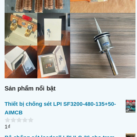
Sản phẩm nổi bật
Thiết bị chống sét LPI SF3200-480-135+50-
AIMCB
1
₫
0
n