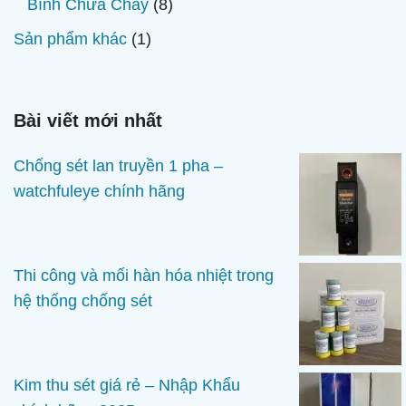
8
Bình Chữa Cháy
8
phẩm
sản
1
Sản phẩm khác
1
phẩm
sản
phẩm
Bài viết mới nhất
Chống sét lan truyền 1 pha –
watchfuleye chính hãng
Thi công và mối hàn hóa nhiệt trong
hệ thống chống sét
Kim thu sét giá rẻ – Nhập Khẩu