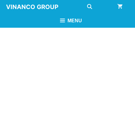
Chuyển
VINANCO GROUP
đến
nội
MENU
dung