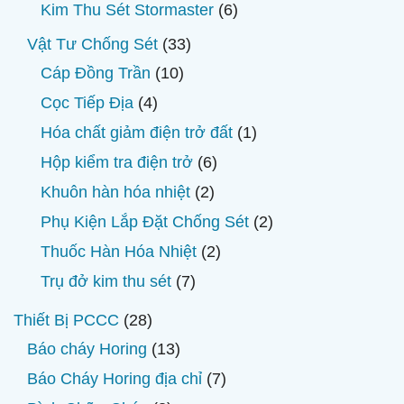
sản
6
Kim Thu Sét Stormaster
6
phẩm
sản
33
Vật Tư Chống Sét
33
phẩm
sản
10
Cáp Đồng Trần
10
phẩm
sản
4
Cọc Tiếp Địa
4
phẩm
sản
1
Hóa chất giảm điện trở đất
1
phẩm
sản
6
Hộp kiểm tra điện trở
6
phẩm
sản
2
Khuôn hàn hóa nhiệt
2
phẩm
sản
2
Phụ Kiện Lắp Đặt Chống Sét
2
phẩm
sản
2
Thuốc Hàn Hóa Nhiệt
2
phẩm
sản
7
Trụ đở kim thu sét
7
phẩm
sản
28
Thiết Bị PCCC
28
phẩm
sản
13
Báo cháy Horing
13
phẩm
sản
7
Báo Cháy Horing địa chỉ
7
phẩm
sản