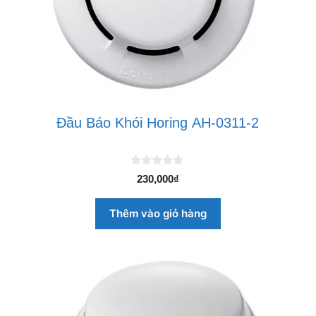
Đầu Báo Khói Horing AH-0311-2
0
230,000
₫
n
g
o
Thêm vào giỏ hàng
à
i
5