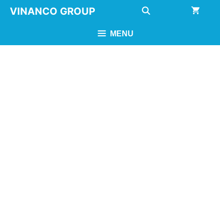
Chuyển
VINANCO GROUP
đến
nội
MENU
dung