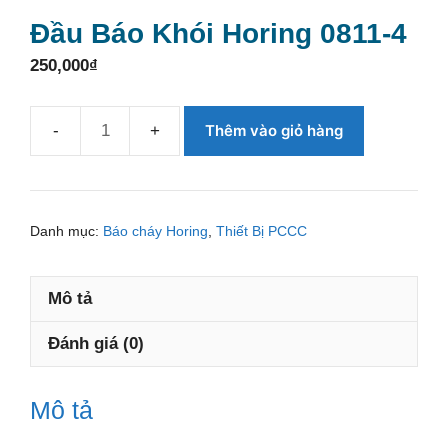
Đầu Báo Khói Horing 0811-4
250,000
₫
Thêm vào giỏ hàng
Đầu
báo
khói
Horing
Danh mục:
Báo cháy Horing
,
Thiết Bị PCCC
0811-
4
Mô tả
số
lượng
Đánh giá (0)
Mô tả