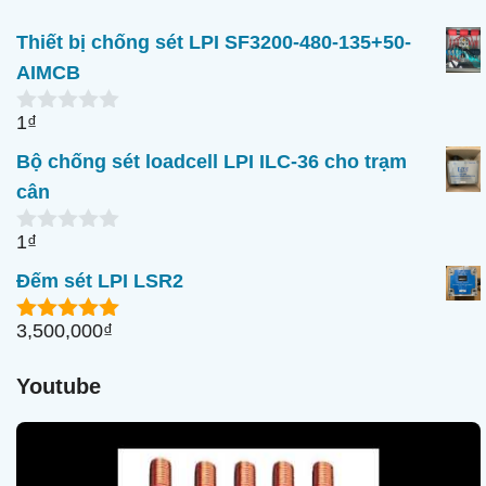
Thiết bị chống sét LPI SF3200-480-135+50-
AIMCB
1
₫
0
n
Bộ chống sét loadcell LPI ILC-36 cho trạm
g
o
cân
à
i
1
₫
5
0
n
Đếm sét LPI LSR2
g
o
à
3,500,000
₫
5.00
ngoài
i
5
5
Youtube