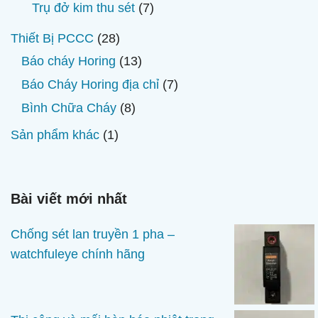
sản
7
Trụ đở kim thu sét
7
phẩm
sản
28
Thiết Bị PCCC
28
phẩm
sản
13
Báo cháy Horing
13
phẩm
sản
7
Báo Cháy Horing địa chỉ
7
phẩm
sản
8
Bình Chữa Cháy
8
phẩm
sản
1
Sản phẩm khác
1
phẩm
sản
phẩm
Bài viết mới nhất
Chống sét lan truyền 1 pha –
watchfuleye chính hãng