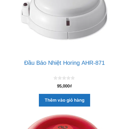
Đầu Báo Nhiệt Horing AHR-871
0
95,000
₫
n
g
o
Thêm vào giỏ hàng
à
i
5