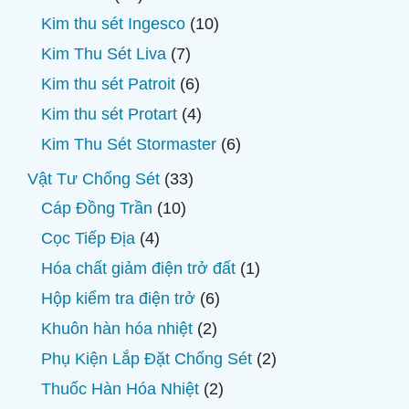
phẩm
sản
10
Kim thu sét Ingesco
10
phẩm
sản
7
Kim Thu Sét Liva
7
phẩm
sản
6
Kim thu sét Patroit
6
phẩm
sản
4
Kim thu sét Protart
4
phẩm
sản
6
Kim Thu Sét Stormaster
6
phẩm
sản
33
Vật Tư Chống Sét
33
phẩm
sản
10
Cáp Đồng Trần
10
phẩm
sản
4
Cọc Tiếp Địa
4
phẩm
sản
1
Hóa chất giảm điện trở đất
1
phẩm
sản
6
Hộp kiểm tra điện trở
6
phẩm
sản
2
Khuôn hàn hóa nhiệt
2
phẩm
sản
2
Phụ Kiện Lắp Đặt Chống Sét
2
phẩm
sản
2
Thuốc Hàn Hóa Nhiệt
2
phẩm