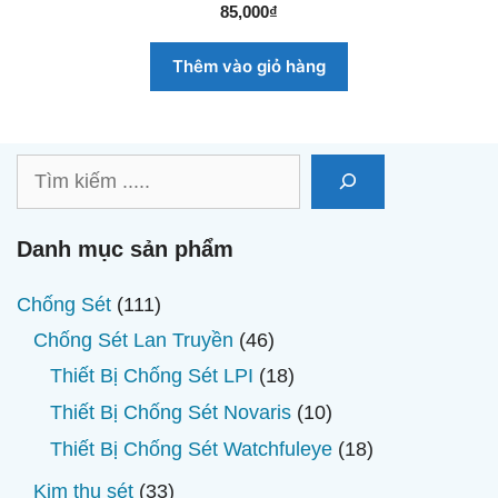
0
85,000
₫
n
g
o
Thêm vào giỏ hàng
à
i
5
Tìm
kiếm
Danh mục sản phẩm
111
Chống Sét
111
sản
46
Chống Sét Lan Truyền
46
phẩm
sản
18
Thiết Bị Chống Sét LPI
18
phẩm
sản
10
Thiết Bị Chống Sét Novaris
10
phẩm
sản
18
Thiết Bị Chống Sét Watchfuleye
18
phẩm
sản
33
Kim thu sét
33