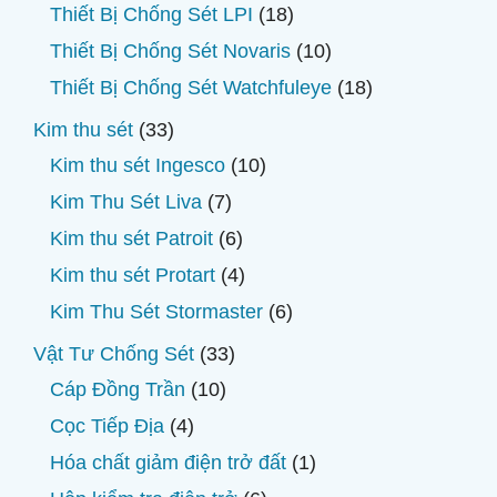
phẩm
sản
18
Thiết Bị Chống Sét LPI
18
phẩm
sản
10
Thiết Bị Chống Sét Novaris
10
phẩm
sản
18
Thiết Bị Chống Sét Watchfuleye
18
phẩm
sản
33
Kim thu sét
33
phẩm
sản
10
Kim thu sét Ingesco
10
phẩm
sản
7
Kim Thu Sét Liva
7
phẩm
sản
6
Kim thu sét Patroit
6
phẩm
sản
4
Kim thu sét Protart
4
phẩm
sản
6
Kim Thu Sét Stormaster
6
phẩm
sản
33
Vật Tư Chống Sét
33
phẩm
sản
10
Cáp Đồng Trần
10
phẩm
sản
4
Cọc Tiếp Địa
4
phẩm
sản
1
Hóa chất giảm điện trở đất
1
phẩm
sản