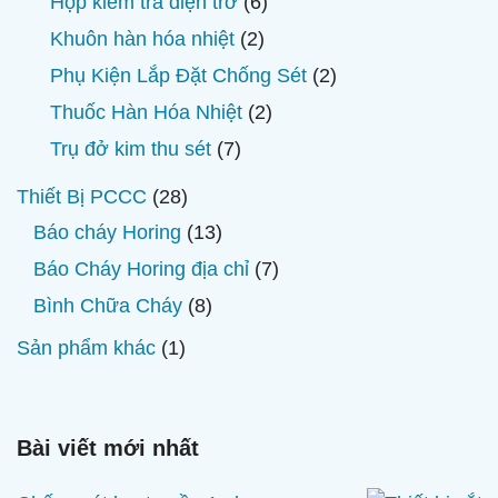
6
Hộp kiểm tra điện trở
6
phẩm
sản
2
Khuôn hàn hóa nhiệt
2
phẩm
sản
2
Phụ Kiện Lắp Đặt Chống Sét
2
phẩm
sản
2
Thuốc Hàn Hóa Nhiệt
2
phẩm
sản
7
Trụ đở kim thu sét
7
phẩm
sản
28
Thiết Bị PCCC
28
phẩm
sản
13
Báo cháy Horing
13
phẩm
sản
7
Báo Cháy Horing địa chỉ
7
phẩm
sản
8
Bình Chữa Cháy
8
phẩm
sản
1
Sản phẩm khác
1
phẩm
sản
phẩm
Bài viết mới nhất