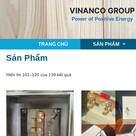
Chuyển
VINANCO GROUP
đến
Power of Positive Energy
nội
dung
TRANG CHỦ
SẢN PHẨM
Sản Phẩm
Đã
Hiển thị 101–120 của 139 kết quả
sắp
xếp
theo
mới
nhất