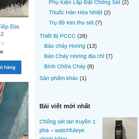
sản
2
Phụ Kiện Lắp Đặt Chống Sét
2
phẩm
sản
2
Thuốc Hàn Hóa Nhiệt
2
phẩ
sản
7
Trụ đở kim thu sét
7
iếp Địa
phẩm
sản
2
28
Thiết Bị PCCC
28
phẩm
sản
13
Báo cháy Horing
13
0
₫
phẩm
sản
7
Báo Cháy Horing địa chỉ
7
phẩm
sản
8
Bình Chữa Cháy
8
iỏ hàng
phẩm
sản
1
Sản phẩm khác
1
phẩm
sản
phẩm
Bài viết mới nhất
Chống sét lan truyền 1
pha – watchfuleye