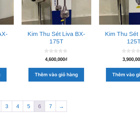
AX-
Kim Thu Sét Liva BX-
Kim Thu Sét 
175T
125
0
0
4,600,000
₫
3,900,0
n
n
g
g
o
o
g
Thêm vào giỏ hàng
Thêm vào g
à
à
i
i
5
5
3
4
5
6
7
→