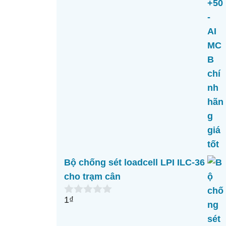
Bộ chống sét loadcell LPI ILC-36
cho trạm cân
1
₫
0
n
g