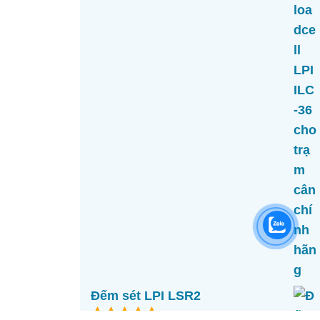
o
à
i
5
Đếm sét LPI LSR2