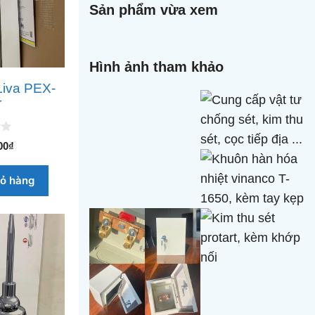
Sản phẩm vừa xem
Hình ảnh tham khảo
Liva PEX-
T
00
₫
iỏ hàng