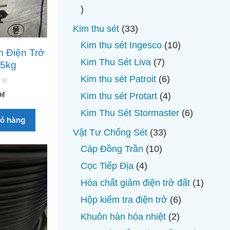
phẩ
18
sản
33
Kim thu sét
33
phẩm
sản
10
Kim thu sét Ingesco
10
 Điện Trở
phẩm
sản
7
Kim Thu Sét Liva
7
.5kg
phẩm
sản
6
Kim thu sét Patroit
6
phẩm
sản
4
0
₫
Kim thu sét Protart
4
phẩm
sản
6
Kim Thu Sét Stormaster
6
iỏ hàng
phẩm
sản
33
Vật Tư Chống Sét
33
phẩm
sản
10
Cáp Đồng Trần
10
phẩm
sản
4
Cọc Tiếp Địa
4
phẩm
sản
1
Hóa chất giảm điện trở đất
1
phẩm
sản
6
Hộp kiểm tra điện trở
6
phẩm
sản
2
Khuôn hàn hóa nhiệt
2
phẩm