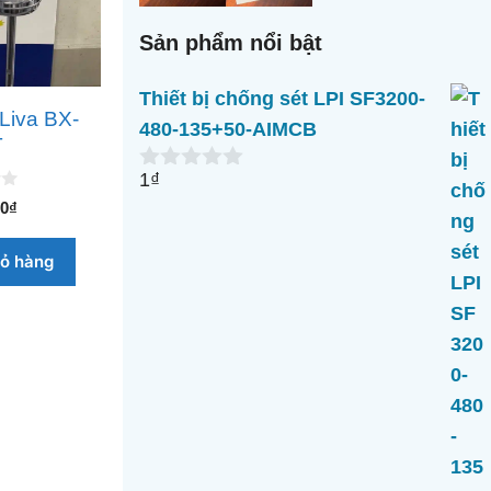
Sản phẩm nổi bật
Thiết bị chống sét LPI SF3200-
Liva BX-
480-135+50-AIMCB
T
1
₫
0
n
00
₫
g
o
iỏ hàng
à
i
5