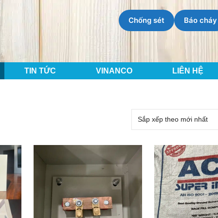
Chống sét
Báo cháy
TIN TỨC
VINANCO
LIÊN HỆ