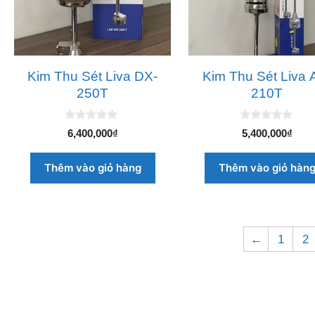
Kim Thu Sét Liva DX-
Kim Thu Sét Liva 
250T
210T
0
0
6,400,000
₫
5,400,000
₫
n
n
g
g
o
o
Thêm vào giỏ hàng
Thêm vào giỏ hàn
à
à
i
i
5
5
←
1
2