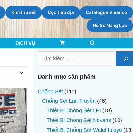
Kim thu sét
Cọc tiếp địa
Catalogue Vinanco
Hồ Sơ Năng Lực
DỊCH VỤ
Tìm
kiếm
Danh mục sản phẩm
111
Chống Sét
111
sản
46
Chống Sét Lan Truyền
46
phẩm
sản
18
Thiết Bị Chống Sét LPI
18
phẩm
sản
10
Thiết Bị Chống Sét Novaris
10
phẩm
sản
Thiết Bị Chống Sét Watchfuleye
18