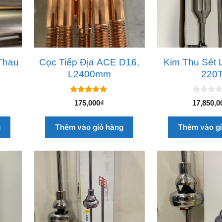
Thau
Cọc Tiếp Địa ACE D16,
Kim Thu Sét 
L2400mm
220
5.00
0
175,000
₫
17,850,0
ngoài 5
n
g
o
g
Thêm vào giỏ hàng
Thêm vào g
à
i
5