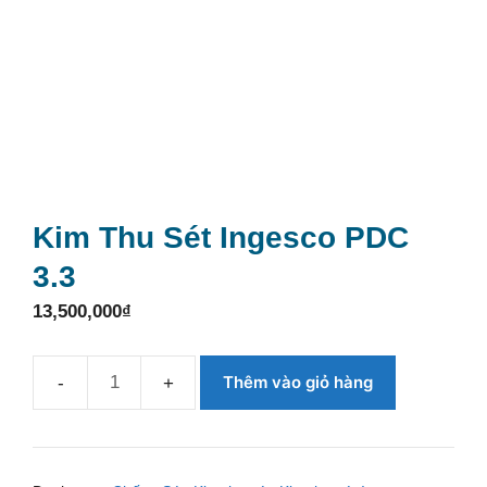
Kim Thu Sét Ingesco PDC
3.3
13,500,000
₫
Thêm vào giỏ hàng
Kim
thu
sét
Ingesco