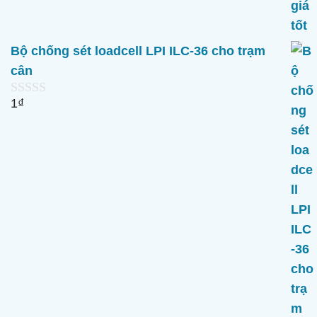
Bộ chống sét loadcell LPI ILC-36 cho trạm
cân
1
₫
0
n
g
o
à
i
5