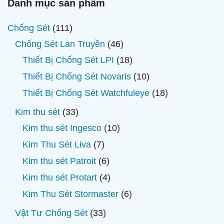
Danh mục sản phẩm
111
Chống Sét
111
sản
46
Chống Sét Lan Truyền
46
phẩm
sản
18
Thiết Bị Chống Sét LPI
18
phẩm
sản
10
Thiết Bị Chống Sét Novaris
10
phẩm
sản
18
Thiết Bị Chống Sét Watchfuleye
18
phẩm
sản
33
Kim thu sét
33
phẩm
sản
10
Kim thu sét Ingesco
10
phẩm
sản
7
Kim Thu Sét Liva
7
phẩm
sản
6
Kim thu sét Patroit
6
phẩm
sản
4
Kim thu sét Protart
4
phẩm
sản
6
Kim Thu Sét Stormaster
6
phẩm
sản
33
Vật Tư Chống Sét
33
phẩm