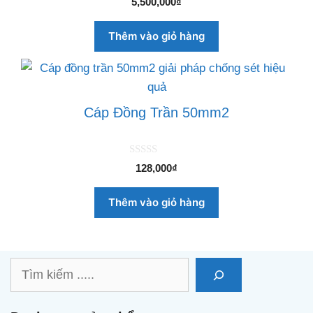
5,500,000
₫
n
g
o
Thêm vào giỏ hàng
à
i
5
Cáp Đồng Trần 50mm2
0
128,000
₫
n
g
o
Thêm vào giỏ hàng
à
i
5
Tìm
kiếm