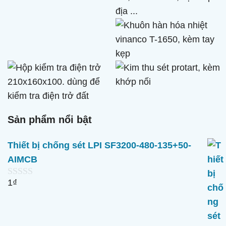
Sản phẩm nổi bật
Thiết bị chống sét LPI SF3200-480-135+50-
AIMCB
1
₫
0
n
g
o
à