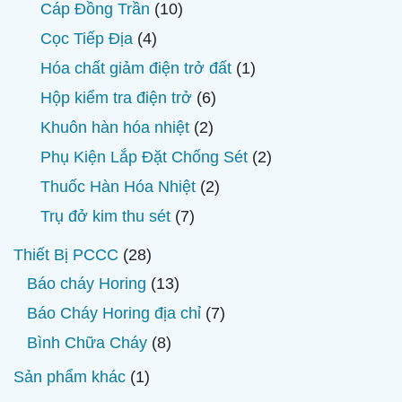
sản
10
Cáp Đồng Trần
10
phẩm
sản
4
Cọc Tiếp Địa
4
phẩm
sản
1
Hóa chất giảm điện trở đất
1
phẩm
sản
6
Hộp kiểm tra điện trở
6
phẩm
sản
2
Khuôn hàn hóa nhiệt
2
phẩm
sản
2
Phụ Kiện Lắp Đặt Chống Sét
2
phẩm
sản
2
Thuốc Hàn Hóa Nhiệt
2
phẩm
sản
7
Trụ đở kim thu sét
7
phẩm
sản
28
Thiết Bị PCCC
28
phẩm
sản
13
Báo cháy Horing
13
phẩm
sản
7
Báo Cháy Horing địa chỉ
7
phẩm
sản
8
Bình Chữa Cháy
8
phẩm
sản
1
Sản phẩm khác
1
phẩm
sản