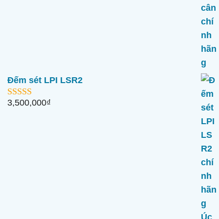
Đếm sét LPI LSR2
3,500,000
₫
5.00
ngoài 5