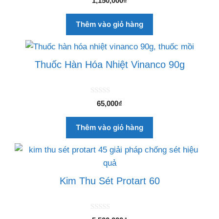
1,150,000
₫
n
g
o
Thêm vào giỏ hàng
à
i
5
Thuốc Hàn Hóa Nhiệt Vinanco 90g
0
65,000
₫
n
g
o
Thêm vào giỏ hàng
à
i
5
Kim Thu Sét Protart 60
0