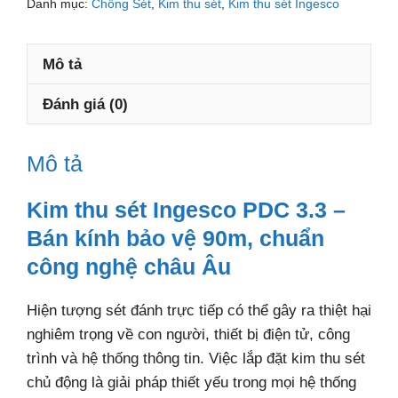
Danh mục:
Chống Sét
,
Kim thu sét
,
Kim thu sét Ingesco
PDC
3.3
Mô tả
số
lượng
Đánh giá (0)
Mô tả
Kim thu sét Ingesco PDC 3.3 –
Bán kính bảo vệ 90m, chuẩn
công nghệ châu Âu
Hiện tượng sét đánh trực tiếp có thể gây ra thiệt hại
nghiêm trọng về con người, thiết bị điện tử, công
trình và hệ thống thông tin. Việc lắp đặt kim thu sét
chủ động là giải pháp thiết yếu trong mọi hệ thống