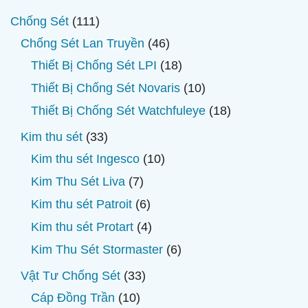
111
Chống Sét
111
sản
46
Chống Sét Lan Truyền
46
phẩm
sản
18
Thiết Bị Chống Sét LPI
18
phẩm
sản
10
Thiết Bị Chống Sét Novaris
10
phẩm
sản
18
Thiết Bị Chống Sét Watchfuleye
18
phẩm
sản
33
Kim thu sét
33
phẩm
sản
10
Kim thu sét Ingesco
10
phẩm
sản
7
Kim Thu Sét Liva
7
phẩm
sản
6
Kim thu sét Patroit
6
phẩm
sản
4
Kim thu sét Protart
4
phẩm
sản
6
Kim Thu Sét Stormaster
6
phẩm
sản
33
Vật Tư Chống Sét
33
phẩm
sản
10
Cáp Đồng Trần
10