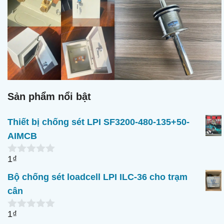
Sản phẩm nổi bật
Thiết bị chống sét LPI SF3200-480-135+50-
AIMCB
1
₫
0
n
Bộ chống sét loadcell LPI ILC-36 cho trạm
g
o
cân
à
i
1
₫
5
0