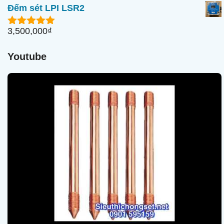
n
Đếm sét LPI LSR2
g
o
à
3,500,000
₫
5.00
ngoài
i
5
5
Youtube