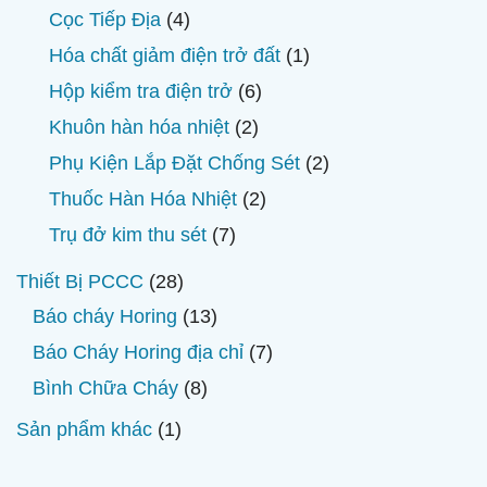
phẩm
sản
4
Cọc Tiếp Địa
4
phẩm
sản
1
Hóa chất giảm điện trở đất
1
phẩm
sản
6
Hộp kiểm tra điện trở
6
phẩm
sản
2
Khuôn hàn hóa nhiệt
2
phẩm
sản
2
Phụ Kiện Lắp Đặt Chống Sét
2
phẩm
sản
2
Thuốc Hàn Hóa Nhiệt
2
phẩm
sản
7
Trụ đở kim thu sét
7
phẩm
sản
28
Thiết Bị PCCC
28
phẩm
sản
13
Báo cháy Horing
13
phẩm
sản
7
Báo Cháy Horing địa chỉ
7
phẩm
sản
8
Bình Chữa Cháy
8
phẩm
sản
1
Sản phẩm khác
1
phẩm
sản