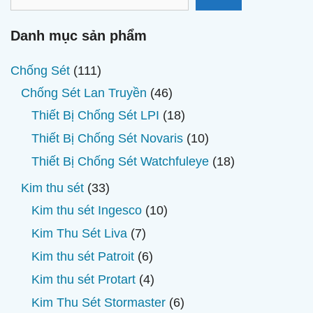
kiếm
Danh mục sản phẩm
111
Chống Sét
111
sản
46
Chống Sét Lan Truyền
46
phẩm
sản
18
Thiết Bị Chống Sét LPI
18
phẩm
sản
10
Thiết Bị Chống Sét Novaris
10
phẩm
sản
18
Thiết Bị Chống Sét Watchfuleye
18
phẩm
sản
33
Kim thu sét
33
phẩm
sản
10
Kim thu sét Ingesco
10
phẩm
sản
7
Kim Thu Sét Liva
7
phẩm
sản
6
Kim thu sét Patroit
6
phẩm
sản
4
Kim thu sét Protart
4
phẩm
sản
6
Kim Thu Sét Stormaster
6