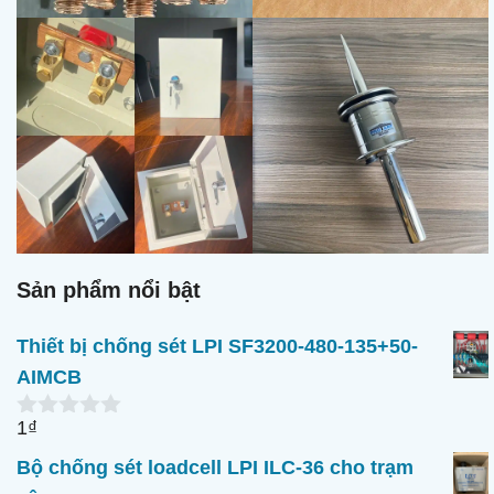
Sản phẩm nổi bật
Thiết bị chống sét LPI SF3200-480-135+50-
AIMCB
1
₫
0
n
Bộ chống sét loadcell LPI ILC-36 cho trạm
g
o