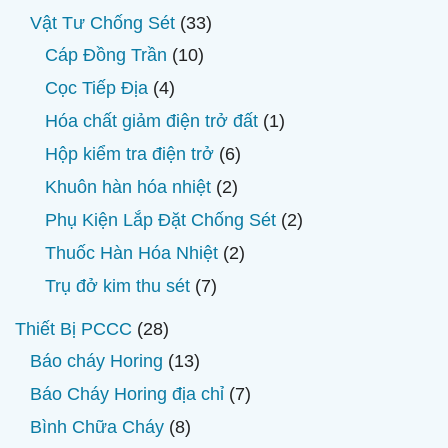
phẩm
sản
33
Vật Tư Chống Sét
33
phẩm
sản
10
Cáp Đồng Trần
10
phẩm
sản
4
Cọc Tiếp Địa
4
phẩm
sản
1
Hóa chất giảm điện trở đất
1
phẩm
sản
6
Hộp kiểm tra điện trở
6
phẩm
sản
2
Khuôn hàn hóa nhiệt
2
phẩm
sản
2
Phụ Kiện Lắp Đặt Chống Sét
2
phẩm
sản
2
Thuốc Hàn Hóa Nhiệt
2
phẩm
sản
7
Trụ đở kim thu sét
7
phẩm
sản
28
Thiết Bị PCCC
28
phẩm
sản
13
Báo cháy Horing
13
phẩm
sản
7
Báo Cháy Horing địa chỉ
7
phẩm
sản
8
Bình Chữa Cháy
8