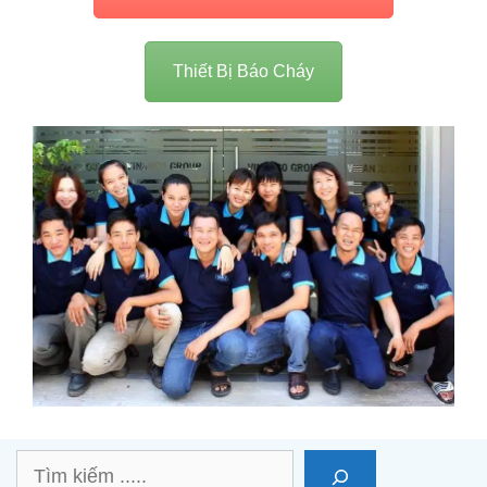
Thiết Bị Báo Cháy
Cảm Ơn Quý Khách Đã
Ghé Thăm Trang Của
Vinanco Group
Hotline : 0909 59 53 59
Tìm