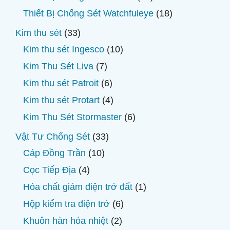
phẩm
sản
18
Thiết Bị Chống Sét Watchfuleye
18
phẩm
sản
33
Kim thu sét
33
phẩm
sản
10
Kim thu sét Ingesco
10
phẩm
sản
7
Kim Thu Sét Liva
7
phẩm
sản
6
Kim thu sét Patroit
6
phẩm
sản
4
Kim thu sét Protart
4
phẩm
sản
6
Kim Thu Sét Stormaster
6
phẩm
sản
33
Vật Tư Chống Sét
33
phẩm
sản
10
Cáp Đồng Trần
10
phẩm
sản
4
Cọc Tiếp Địa
4
phẩm
sản
1
Hóa chất giảm điện trở đất
1
phẩm
sản
6
Hộp kiểm tra điện trở
6
phẩm
sản
2
Khuôn hàn hóa nhiệt
2