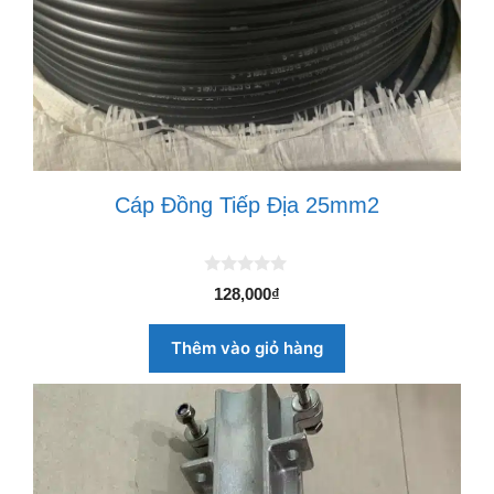
Cáp Đồng Tiếp Địa 25mm2
0
128,000
₫
n
g
o
Thêm vào giỏ hàng
à
i
5