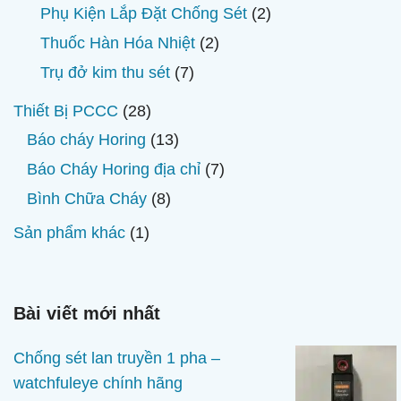
phẩm
sản
2
Phụ Kiện Lắp Đặt Chống Sét
2
phẩm
sản
2
Thuốc Hàn Hóa Nhiệt
2
phẩm
sản
7
Trụ đở kim thu sét
7
phẩm
sản
28
Thiết Bị PCCC
28
phẩm
sản
13
Báo cháy Horing
13
phẩm
sản
7
Báo Cháy Horing địa chỉ
7
phẩm
sản
8
Bình Chữa Cháy
8
phẩm
sản
1
Sản phẩm khác
1
phẩm
sản
phẩm
Bài viết mới nhất
Chống sét lan truyền 1 pha –
watchfuleye chính hãng