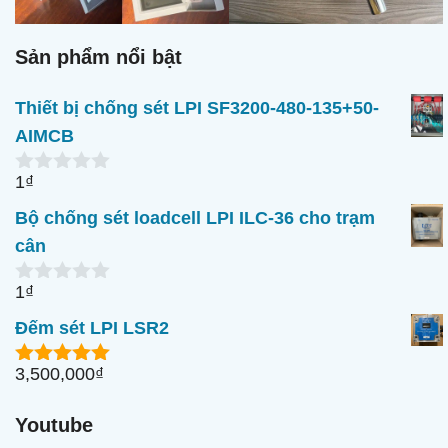
Sản phẩm nổi bật
Thiết bị chống sét LPI SF3200-480-135+50-
AIMCB
1
₫
0
n
Bộ chống sét loadcell LPI ILC-36 cho trạm
g
o
cân
à
i
1
₫
5
0
n
Đếm sét LPI LSR2
g
o
à
3,500,000
₫
5.00
ngoài
i
5
5
Youtube