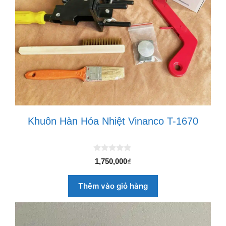
Khuôn Hàn Hóa Nhiệt Vinanco T-1670
0
1,750,000
₫
n
g
o
Thêm vào giỏ hàng
à
i
5