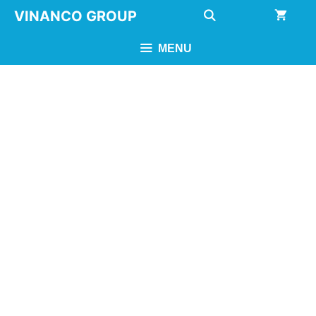
Chuyển
VINANCO GROUP
đến
nội
MENU
dung