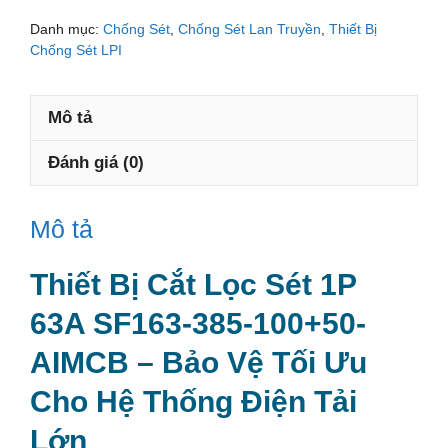
lọc
Danh mục:
Chống Sét
,
Chống Sét Lan Truyền
,
Thiết Bị
sét
Chống Sét LPI
1P
63A
Mô tả
SF163-
385-
Đánh giá (0)
100+50-
AIMCB
Mô tả
số
lượng
Thiết Bị Cắt Lọc Sét 1P
63A SF163-385-100+50-
AIMCB – Bảo Vệ Tối Ưu
Cho Hệ Thống Điện Tải
Lớn