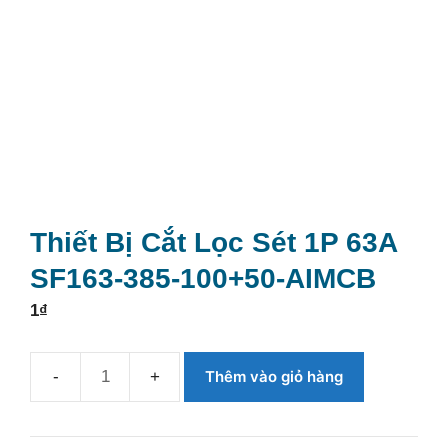
Thiết Bị Cắt Lọc Sét 1P 63A
SF163-385-100+50-AIMCB
1
₫
Thêm vào giỏ hàng
Thiết
bị
cắt