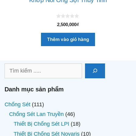
Khớp Nối Ống Sợi Thủy Tinh
0
2,500,000
₫
n
g
o
Thêm vào giỏ hàng
à
i
5
Tìm
kiếm
Danh mục sản phẩm
111
Chống Sét
111
sản
46
Chống Sét Lan Truyền
46
phẩm
sản
18
Thiết Bị Chống Sét LPI
18
phẩm
sản
10
Thiết Bị Chống Sét Novaris
10