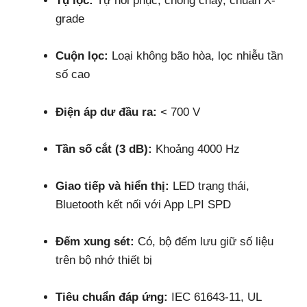
Tụ lọc:
Tự hồi phục, chống cháy, chuẩn X-
grade
Cuộn lọc:
Loại không bão hòa, lọc nhiễu tần
số cao
Điện áp dư đầu ra:
< 700 V
Tần số cắt (3 dB):
Khoảng 4000 Hz
Giao tiếp và hiển thị:
LED trạng thái,
Bluetooth kết nối với App LPI SPD
Đếm xung sét:
Có, bộ đếm lưu giữ số liệu
trên bộ nhớ thiết bị
Tiêu chuẩn đáp ứng:
IEC 61643-11, UL