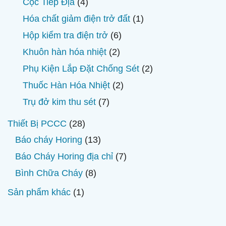
4
Cọc Tiếp Địa
4
phẩm
sản
1
Hóa chất giảm điện trở đất
1
phẩm
sản
6
Hộp kiểm tra điện trở
6
phẩm
sản
2
Khuôn hàn hóa nhiệt
2
phẩm
sản
2
Phụ Kiện Lắp Đặt Chống Sét
2
phẩm
sản
2
Thuốc Hàn Hóa Nhiệt
2
phẩm
sản
7
Trụ đở kim thu sét
7
phẩm
sản
28
Thiết Bị PCCC
28
phẩm
sản
13
Báo cháy Horing
13
phẩm
sản
7
Báo Cháy Horing địa chỉ
7
phẩm
sản
8
Bình Chữa Cháy
8
phẩm
sản
1
Sản phẩm khác
1
phẩm
sản
phẩm