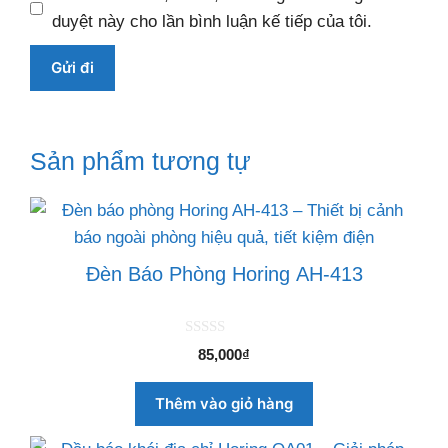
duyệt này cho lần bình luận kế tiếp của tôi.
Sản phẩm tương tự
Đèn Báo Phòng Horing AH-413
0
85,000
₫
n
g
o
Thêm vào giỏ hàng
à
i
5