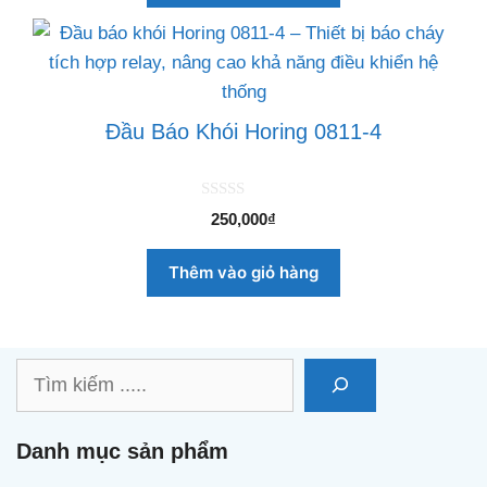
5
Đầu Báo Khói Horing 0811-4
0
250,000
₫
n
g
o
Thêm vào giỏ hàng
à
i
5
Tìm
kiếm
Danh mục sản phẩm