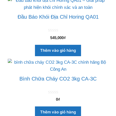
Đầu Báo Khói Địa Chỉ Horing QA01
0
545,000
₫
n
g
o
Thêm vào giỏ hàng
à
i
5
Bình Chữa Cháy CO2 3kg CA-3C
0
0
₫
n
g
o
Thêm vào giỏ hàng
à
i