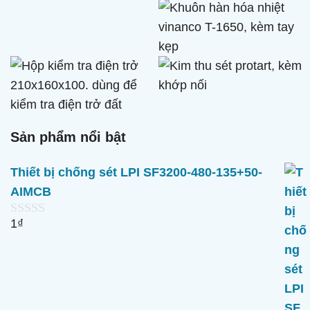
Sản phẩm nổi bật
Thiết bị chống sét LPI SF3200-480-135+50-
AIMCB
1
₫
0
n
g
o
à
i
5