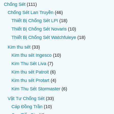
111
Chống Sét
111
sản
46
Chống Sét Lan Truyền
46
phẩm
sản
18
Thiết Bị Chống Sét LPI
18
phẩm
sản
10
Thiết Bị Chống Sét Novaris
10
phẩm
sản
18
Thiết Bị Chống Sét Watchfuleye
18
phẩm
sản
33
Kim thu sét
33
phẩm
sản
10
Kim thu sét Ingesco
10
phẩm
sản
7
Kim Thu Sét Liva
7
phẩm
sản
6
Kim thu sét Patroit
6
phẩm
sản
4
Kim thu sét Protart
4
phẩm
sản
6
Kim Thu Sét Stormaster
6
phẩm
sản
33
Vật Tư Chống Sét
33
phẩm
sản
10
Cáp Đồng Trần
10
phẩm
sản