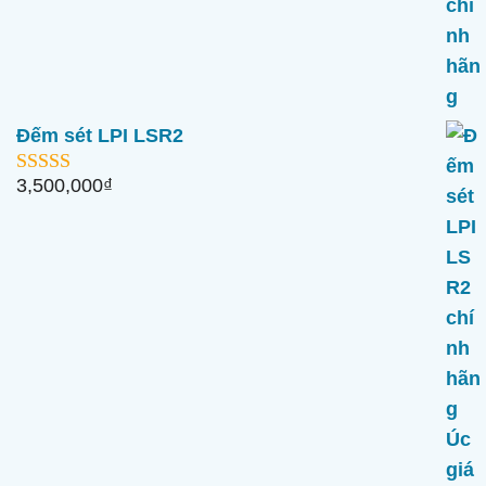
Đếm sét LPI LSR2
3,500,000
₫
5.00
ngoài 5