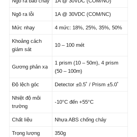
Ngõ ra báo cháy
1A @ 30VDC (COM/NO)
Ngõ ra lỗi
1A @ 30VDC (COM/NC)
Mức nhạy
4 mức: 18%, 25%, 35%, 50%
Khoảng cách
10 – 100 mét
giám sát
1 prism (10 – 50m), 4 prism
Gương phản xạ
(50 – 100m)
Độ lệch góc
Detector ±0.5˚ / Prism ±5.0˚
Nhiệt độ môi
-10°C đến +55°C
trường
Chất liệu
Nhựa ABS chống cháy
Trọng lượng
350g