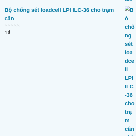
Bộ chống sét loadcell LPI ILC-36 cho trạm
cân
1
₫
0
n
g
o
à
i
5