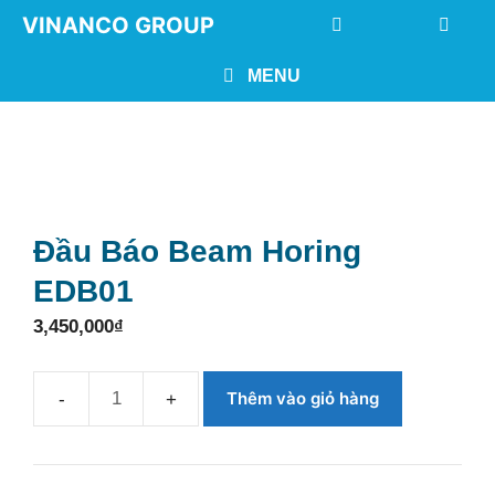
Chuyển
VINANCO GROUP
đến
nội
MENU
dung
Đầu Báo Beam Horing
EDB01
3,450,000
₫
Thêm vào giỏ hàng
Đầu
báo
Beam