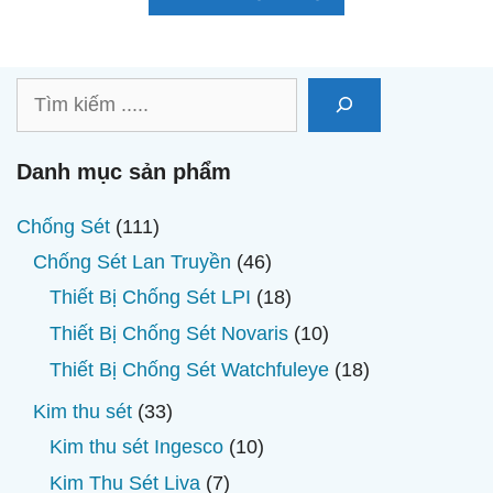
i
5
Tìm
kiếm
Danh mục sản phẩm
111
Chống Sét
111
sản
46
Chống Sét Lan Truyền
46
phẩm
sản
18
Thiết Bị Chống Sét LPI
18
phẩm
sản
10
Thiết Bị Chống Sét Novaris
10
phẩm
sản
18
Thiết Bị Chống Sét Watchfuleye
18
phẩm
sản
33
Kim thu sét
33
phẩm
sản
10
Kim thu sét Ingesco
10
phẩm
sản
7
Kim Thu Sét Liva
7