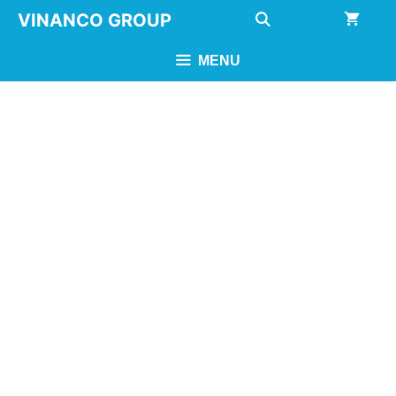
Chuyển
VINANCO GROUP
đến
nội
MENU
dung