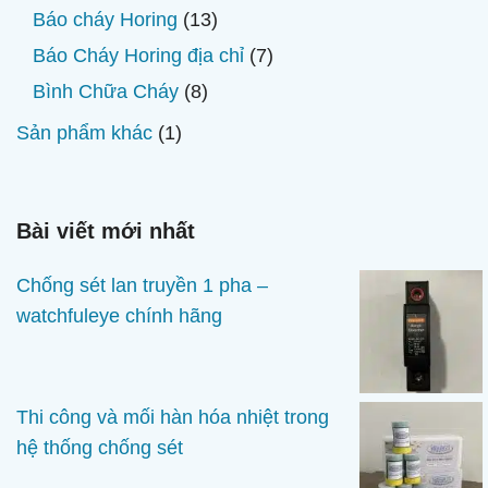
sản
13
Báo cháy Horing
13
phẩm
sản
7
Báo Cháy Horing địa chỉ
7
phẩm
sản
8
Bình Chữa Cháy
8
phẩm
sản
1
Sản phẩm khác
1
phẩm
sản
phẩm
Bài viết mới nhất
Chống sét lan truyền 1 pha –
watchfuleye chính hãng
Thi công và mối hàn hóa nhiệt trong
hệ thống chống sét