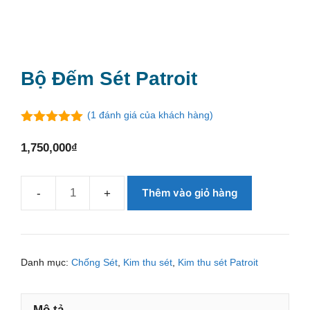
Bộ Đếm Sét Patroit
(
1
đánh giá của khách hàng)
5.00
ngoài
5
1,750,000
₫
Thêm vào giỏ hàng
Bộ
đếm
sét
patroit
Danh mục:
Chống Sét
,
Kim thu sét
,
Kim thu sét Patroit
số
lượng
Mô tả