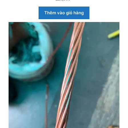
n
g
o
Thêm vào giỏ hàng
à
i
5