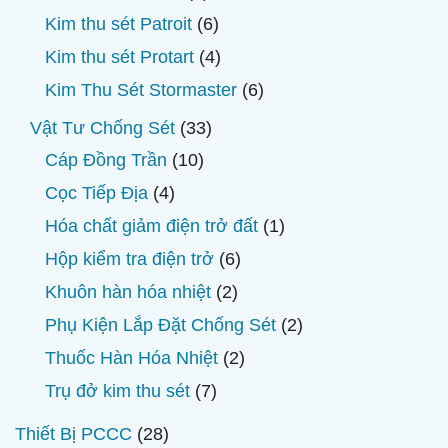
phẩm
sản
6
Kim thu sét Patroit
6
phẩm
sản
4
Kim thu sét Protart
4
phẩm
sản
6
Kim Thu Sét Stormaster
6
phẩm
sản
33
Vật Tư Chống Sét
33
phẩm
sản
10
Cáp Đồng Trần
10
phẩm
sản
4
Cọc Tiếp Địa
4
phẩm
sản
1
Hóa chất giảm điện trở đất
1
phẩm
sản
6
Hộp kiểm tra điện trở
6
phẩm
sản
2
Khuôn hàn hóa nhiệt
2
phẩm
sản
2
Phụ Kiện Lắp Đặt Chống Sét
2
phẩm
sản
2
Thuốc Hàn Hóa Nhiệt
2
phẩm
sản
7
Trụ đở kim thu sét
7
phẩm
sản
28
Thiết Bị PCCC
28
phẩm