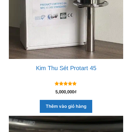
Kim Thu Sét Protart 45
5.00
5,000,000
₫
ngoài 5
Thêm vào giỏ hàng