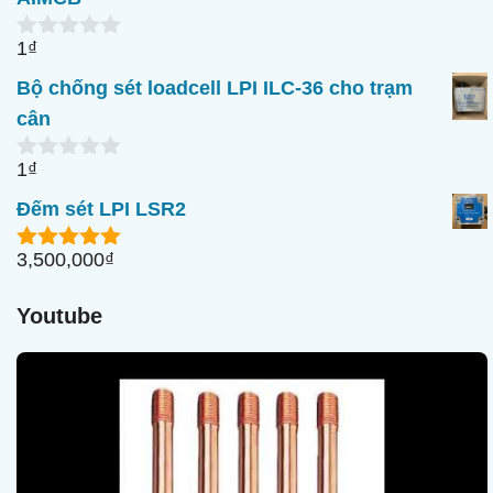
1
₫
0
n
Bộ chống sét loadcell LPI ILC-36 cho trạm
g
o
cân
à
i
1
₫
5
0
n
Đếm sét LPI LSR2
g
o
à
3,500,000
₫
5.00
ngoài
i
5
5
Youtube